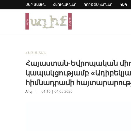
ՄԵՐ ՄԱՍԻՆ
ՀԵՂԻՆԱԿՆԵՐ
ԳՈՐԾԸՆԿԵՐՆԵՐ
ԿԱՊ
ՀԱՅԱՍՏԱՆ
Հայաստան-Եվրոպական միո
կապակցությամբ «Ադիբեկյ
հիմնադրամի հայտարարությ
Aliq
01:16 | 04.05.2026