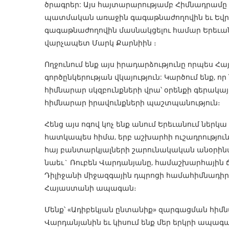
ծրագրեր: Այս հայտարարությամբ Հիմնադրամը 
պատմական առաջին գագաթնաժողովին եւ Եվր
գագաթնաժողովին մասնակցելու համար Երեւա
վարչապետ Մարկ Քարնիին ։
Ողջունում ենք այս իրադարձությունը որպես
գործընկերության վկայություն: Կարծում ենք, ո
հիմնարար սկզբունքների վրա՝ օրենքի գերակայ
հիմնարար իրավունքների պաշտպանություն։
Հենց այս ոգով կոչ ենք անում Երեւանում ներկա
հատկապես հիմա, երբ աշխարհի ուշադրություն
հայ բանտարկյալների շարունակական անօրինա
նաեւ` Ռուբեն Վարդանյանը, համաշխարհային ճա
Դիլիջանի միջազգային դպրոցի համահիմնադիր,
Հայաստանի ապագան։
Մենք՝ «Ադիբեկյան ընտանիք» զարգացման հիմն
Վարդանյանին եւ կիսում ենք մեր երկրի ապագ