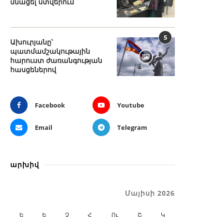
մնացել ստվերում
5
Ախուրյանը՝
պատմամշակութային
հարուստ ժառանգության
հասցեներով
Facebook
Youtube
Email
Telegram
արխիվ
Մայիսի 2026
Ե
Ե
Չ
Հ
Ու
Շ
Կ