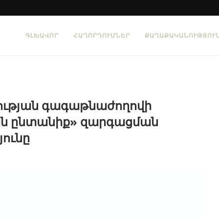
ԳԼԽԱՎՈՐ
ՀԱՂՈՐԴՈՒՄՆԵՐ
ՔԱՂԱՔԱԿԱՆՈՒԹՅՈՒ
ւթյան գագաթնաժողովի
ան ընտանիք» զարգացման
ունը