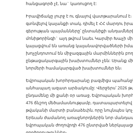
հանցագործ չէ, նա` կառուցող է:
Իրավիճակը լուրջ է ու գնալով վատթարանում է։
գտնվելով կալանքի տակ, դիմել է ՀՀ մարդու 
գերության պայմանները՝ ընտանիքի անդամնե
մոնիթորինգի` այդ թվում նաեւ Կարմիր Խաչի 
կայացվում են առանց կալանավորվածների ի
խոչընդոտում են միջազգային մարմիններին բող
ընթացակարգային խախտումներ չեն: Սրանք մի
նորմերի համակարգված խախտումներ են։
Եվրոպական խորհրդարանը բազմիցս պահանջել
անհապաղ ազատ արձակումը: Վերջերս՝ 2026 թ
ընդամենը մի քանի օր առաջ, Եվրոպական խոր
476 ճնշող մեծամասնությամբ, դատապարտելով
թվականի մարտի բանաձեւին, որը նույնպես կո
Երեւան ժամանող առաջնորդներին նոր մանդատ 
եվրոպական ժողովրդի 476 ընտրված ներկայացո
գործողություններ։