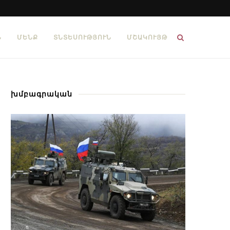
Ն
ՄԵՆՔ
ՏՆՏԵՍՈՒԹՅՈՒՆ
ՄՇԱԿՈՒՅԹ
խմբագրական