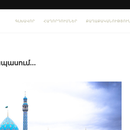
ԳԼԽԱՎՈՐ
ՀԱՂՈՐԴՈՒՄՆԵՐ
ՔԱՂԱՔԱԿԱՆՈՒԹՅՈՒ
 սպասում…