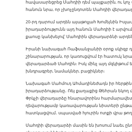
հավասարեցրեց Մահդիի դեմ պայքարին, ու կոչ ա
հանուն նրա, որ չխոչընդոտեն Մահդիի վերադա
20-րդ դարում արդեն այաթոլլահ Խոմեյնին Իսլ
իրադարձությունն այդ հանուն Մահդիի է արվում
քաոսը կանխելով՝ Մահդիին վերադարձնի արդե
Իրանի նախագահ Ռաֆսանջանիի օրոք սկիզբ դր
շինարարության, որ կառուցվում էր հատուկ նր
վերադարձած Մահդին։ Իսկ մինչ այդ մզկիթում
խնդրագրեր, նամակներ, բացիկներ։
Նախագահ Մահմուդ Ահմադինեժադն իր հերթի
իրադարձությանը․ Ռեյ քաղաքից Թեհրան եկող մ
Փրկչի վերադարձը հնարավորինս հարմարավետ
ղեվարությամբ կառավարության նիստերի ընթա
հատկացվում․ սպասված հյուրին ոտքի վրա թողն
Մահդիի վերադարձի մասին են խոսում նաեւ ը