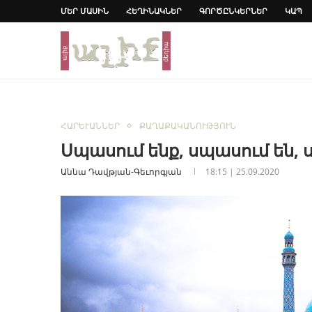
ՄԵՐ ՄԱՍԻՆ
ՀԵՂԻՆԱԿՆԵՐ
ԳՈՐԾԸՆԿԵՐՆԵՐ
ԿԱՊ
ՀԱՐԵՒԱՆՆԵՐ
ՔԱՂԱՔԱԿԱՆՈՒԹՅՈՒՆ
Սպասում ենք, սպասում են,
Աննա Դավթյան-Գեւորգյան
18:15 | 25.09.2020