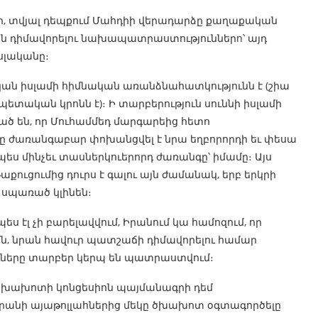
ի, տվյալ դեպքում Մահդիի վերադարձը քաղաքական
ան դիմավորելու նախապատրաստություններn՝ այդ
սլականը։
ան իսլամի հիմնական առանձնահատկությունն է (շիա
տական կրոնն է)։ Ի տարբերություն սուննի իսլամի
ած են, որ Մուհամմեդ մարգարեից հետո
ը ժառանգաբար փոխանցվել է նրա եղբորորդի եւ փեսա
դպես մինչեւ տասներկուերորդ ժառանգը՝ իմամը։ Այս
 թաքուցումից դուրս է գալու այն ժամանակ, երբ երկրի
ց սպառած կլինեն։
ս էլ չի բարելավվում, Իրանում կա համոզում, որ
րեմն, նրան հավուր պատշաճի դիմավորելու համար
ները տարբեր կերպ են պատրաստվում։
ն ծխախոտի կոնցեսիոն պայմանագրի դեմ
Իրանի այաթոլլահներից մեկը ծխախոտ օգտագործելը