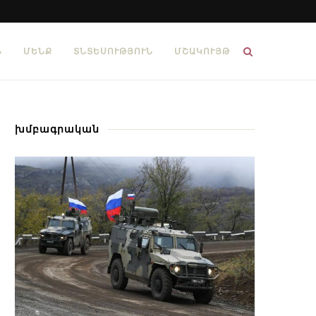
Ն
ՄԵՆՔ
ՏՆՏԵՍՈՒԹՅՈՒՆ
ՄՇԱԿՈՒՅԹ
խմբագրական