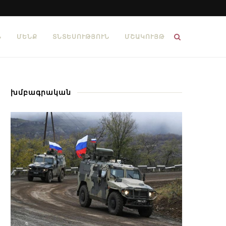
Ն
ՄԵՆՔ
ՏՆՏԵՍՈՒԹՅՈՒՆ
ՄՇԱԿՈՒՅԹ
խմբագրական