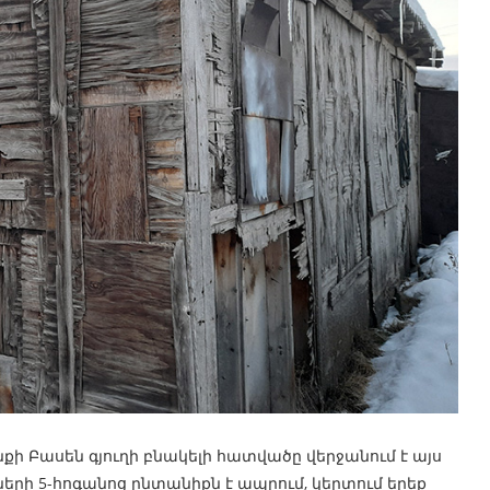
ի Բասեն գյուղի բնակելի հատվածը վերջանում է այս
երի 5-հոգանոց ընտանիքն է ապրում, կերտում երեք