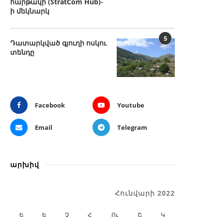
հարթակի (StratCom Hub)-
ի մեկնարկ
5
Դատարկված գյուղի ոսկու
տենդը
Facebook
Youtube
Email
Telegram
արխիվ
Հունվարի 2022
Ե
Ե
Չ
Հ
Ու
Շ
Կ