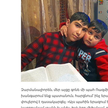
Զարմանալիորեն, մեր այցը գոնե մի պահ Ռազմիկ
խանգարում ենք պատանուն, հարցնում՝ ինչ երա
փուլերով է դասակարգել։ «Այս պահին երազում
կարողանամ տանն էլ անել։ Իսկ երբ մեծանամ, բ