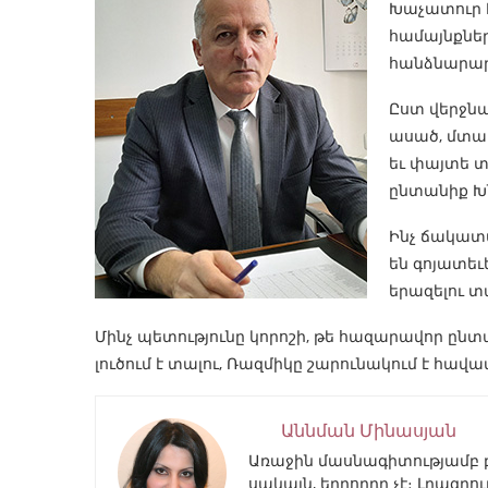
Խաչատուր Խ
համայնքնե
հանձնարար
Ըստ վերջնա
ասած, մտահ
եւ փայտե տ
ընտանիք Խն
Ինչ ճակատա
են գոյատեւ
երազելու տա
Մինչ պետությունը կորոշի, թե հազարավոր ընտ
լուծում է տալու, Ռազմիկը շարունակում է հավ
Աննման Մինասյան
Առաջին մասնագիտությամբ բա
սակայն, երրորդը չէ։ Լրագրո