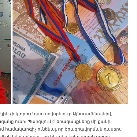
ին չի կտրում դաս սովորելուց։ Այնուամենայնիվ,
զանք ունի։ Պարզվում է՝ երազանքները մի քանի
 եմ համակարգիչ ունենալ, որ ծրագրավորման դասերս
ժիշկ եմ դառնալու, որ ինչպես երեք տարի առաջ