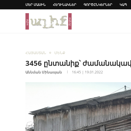
ՄԵՐ ՄԱՍԻՆ
ՀԵՂԻՆԱԿՆԵՐ
ԳՈՐԾԸՆԿԵՐՆԵՐ
ԿԱՊ
ՀԱՅԱՍՏԱՆ
ՄԵՆՔ
3456 ընտանիք՝ ժամանակավ
Աննման Մինասյան
16:45 | 19.01.2022