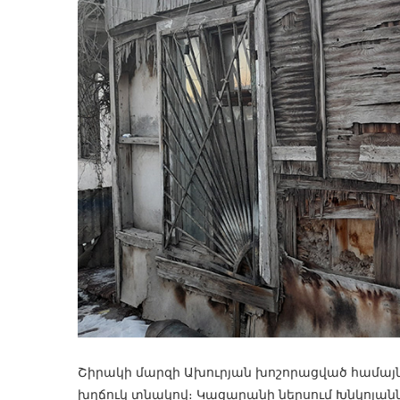
Շիրակի մարզի Ախուրյան խոշորացված համայնք
խղճուկ տնակով։ Կացարանի ներսում Խնկոյանն