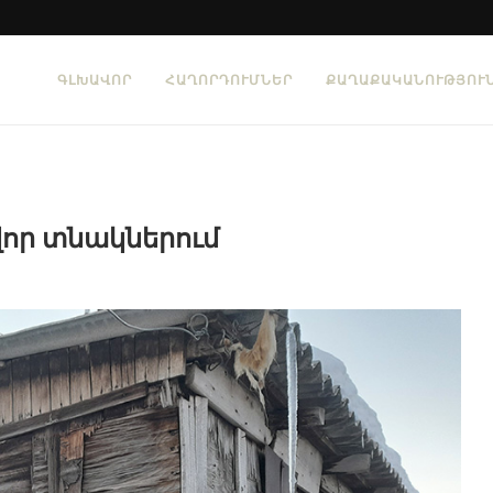
ԳԼԽԱՎՈՐ
ՀԱՂՈՐԴՈՒՄՆԵՐ
ՔԱՂԱՔԱԿԱՆՈՒԹՅՈՒ
որ տնակներում