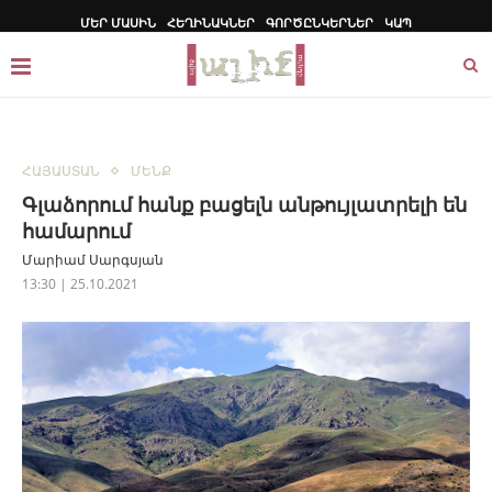
ՄԵՐ ՄԱՍԻՆ
ՀԵՂԻՆԱԿՆԵՐ
ԳՈՐԾԸՆԿԵՐՆԵՐ
ԿԱՊ
ՀԱՅԱՍՏԱՆ
ՄԵՆՔ
Գլաձորում հանք բացելն անթույլատրելի են
համարում
Մարիամ Սարգսյան
13:30 | 25.10.2021