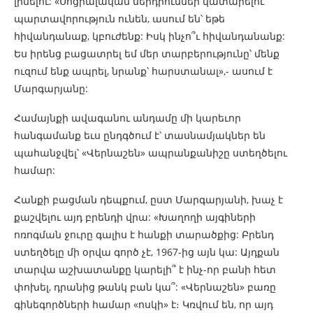
լինելու: «Սոցիալական ներդրումներ կատարելու
պարտավորություն ունեն, ասում են՝ եթե
հիվանդանաք, կբուժենք: Իսկ ինչո՞ւ հիվանդանանք:
Ես իրենց բացատրել եմ մեր տարբերությունը՝ մենք
ուզում ենք ապրել, նրանք՝ հարստանալ»,- ասում է
Մարգարյանը:
Համայնքի ավագանու անդամը մի կարեւոր
հանգամանք եւս ընդգծում է՝ տասնամյակներ են
պահանջվել՝ «Վերնաշեն» ապրանքանիշը ստեղծելու
համար:
Հանքի բացման դեպքում, ըստ Մարգարյանի, խաչ է
քաշվելու այդ բրենդի վրա: «Խաղողի այգիների
ոռոգման ջուրը գալիս է հանքի տարածքից: Բրենդ
ստեղծելը մի օրվա գործ չէ, 1967-ից այն կա: Այդքան
տարվա աշխատանքը կարելի՞ է ինչ-որ բանի հետ
փոխել, դրանից թանկ բան կա՞: «Վերնաշեն» բառը
գինեգործների համար «ոսկի» է։ Կռվում են, որ այդ