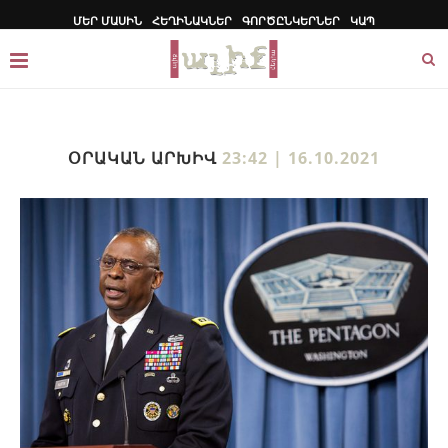
ՄԵՐ ՄԱՍԻՆ
ՀԵՂԻՆԱԿՆԵՐ
ԳՈՐԾԸՆԿԵՐՆԵՐ
ԿԱՊ
ՕՐԱԿԱՆ ԱՐԽԻՎ
23:42 | 16.10.2021