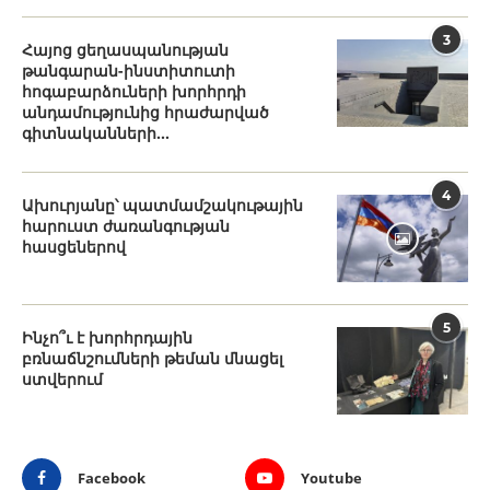
3
Հայոց ցեղասպանության
թանգարան-ինստիտուտի
հոգաբարձուների խորհրդի
անդամությունից հրաժարված
գիտնականների...
4
Ախուրյանը՝ պատմամշակութային
հարուստ ժառանգության
հասցեներով
5
Ինչո՞ւ է խորհրդային
բռնաճնշումների թեման մնացել
ստվերում
Facebook
Youtube