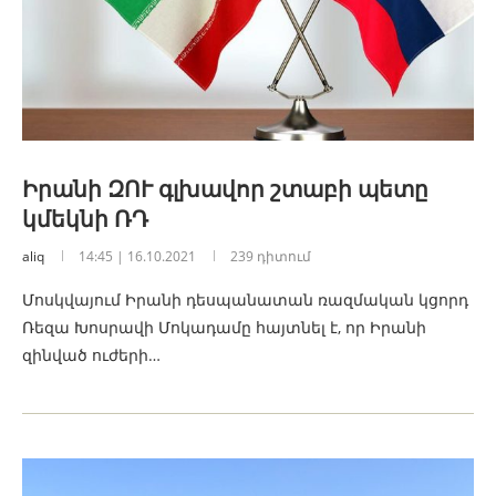
Իրանի ԶՈՒ գլխավոր շտաբի պետը
կմեկնի ՌԴ
aliq
14:45 | 16.10.2021
239 դիտում
Մոսկվայում Իրանի դեսպանատան ռազմական կցորդ
Ռեզա Խոսրավի Մոկադամը հայտնել է, որ Իրանի
զինված ուժերի…