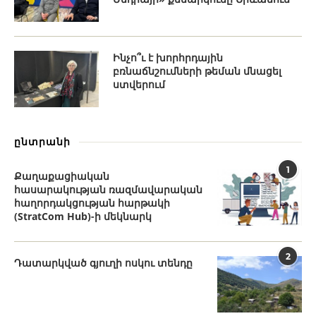
Ինչո՞ւ է խորհրդային
բռնաճնշումների թեման մնացել
ստվերում
ընտրանի
1
Քաղաքացիական
հասարակության ռազմավարական
հաղորդակցության հարթակի
(StratCom Hub)-ի մեկնարկ
2
Դատարկված գյուղի ոսկու տենդը