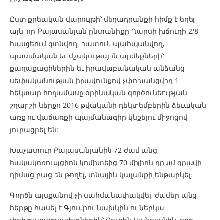
Ըստ քրեական վարույթի՝ մեղադրանքի հիմք է եղել
այն, որ Բալասանյան ընտանիքը Ղարսի խճուղի 2/8
հասցեում գտնվող հատուկ պահպանվող,
պատմական եւ մշակութային արժեքների՝
քաղաքացիներին եւ իրավաբանական անձանց
սեփականության իրավունքով չփոխանցվող 1
հեկտար հողամասը օրինական գործունեության
շղարշի ներքո 2016 թվականի դեկտեմբերին ձեւական
առք ու վաճառքի պայմանագիր կնքելու միջոցով
յուրացրել են:
Խաչատուր Բալասանյանին 72 ժամ անց
հակակոռուպցիոն կոմիտեից 70 միլիոն դրամ գրավի
դիմաց բաց են թողել, տնային կալանքի ենթարկել։
Գործն այսքանով չի սահմանափակվել, ժամեր անց
հերթը հասել է Գյումրու նախկին ու ներկա
փոխքաղաքապետներին՝ Ռուբեն Սանոյանին, որը