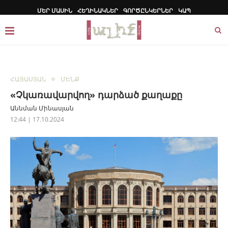
ՄԵՐ ՄԱՍԻՆ
ՀԵՂԻՆԱԿՆԵՐ
ԳՈՐԾԸՆԿԵՐՆԵՐ
ԿԱՊ
ՀԱՅԱՍՏԱՆ
ՄԵՆՔ
«Չկառավարվող» դարձած քաղաքը
Աննման Մինասյան
12:44 | 17.10.2024