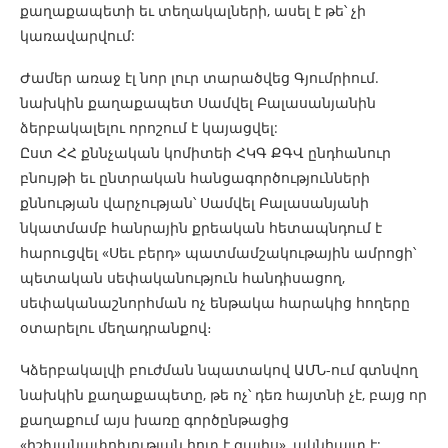
քաղաքապետի եւ տեղակալների, ասել է թե՝ չի
կառավարվում:
Ժամեր առաջ էլ նոր լուր տարածվեց Գյումրիում.
նախկին քաղաքապետ Սամվել Բալասանյանին
ձերբակալելու որոշում է կայացվել:
Ըստ ՀՀ քննչական կոմիտեի ՀԿԳ ՔԳՎ ընդհանուր
բնույթի եւ ընտրական հանցագործությունների
քննության վարչության՝ Սամվել Բալասանյանի
նկատմամբ հանրային քրեական հետապնդում է
հարուցվել «Սեւ բերդ» պատմամշակութային ամրոցի՝
պետական սեփականություն հանդիսացող,
սեփականաշնորհման ոչ ենթակա հարակից հողերը
օտարելու մեղադրանքով։
Կձերբակալվի բուժման նպատակով ԱՄՆ-ում գտնվող
նախկին քաղաքապետը, թե ոչ՝ դեռ հայտնի չէ, բայց որ
քաղաքում այս խառը գործընթացից
«իշխանափոխության հոտ է գալիս», ակնհայտ է: