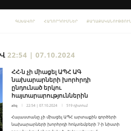
ԳԼԽԱՎՈՐ
ՀԱՂՈՐԴՈՒՄՆԵՐ
ՔԱՂԱՔԱԿԱՆՈՒԹՅՈՒ
ԻՎ
22:54 | 07.10.2024
ՀՀ-ն չի միացել ԱՊՀ ԱԳ
նախարարների խորհրդի
ընդունած երկու
հայտարարություններին
aliq
22:54 | 07.10.2024
519 դիտում
Հայաստանը չի միացել ԱՊՀ արտաքին գործերի
նախարարների խորհրդի հոկտեմբերի 7-ի նիստի