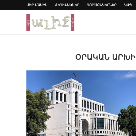
ՄԵՐ ՄԱՍԻՆ
ՀԵՂԻՆԱԿՆԵՐ
ԳՈՐԾԸՆԿԵՐՆԵՐ
ԿԱՊ
ՕՐԱԿԱՆ ԱՐԽ