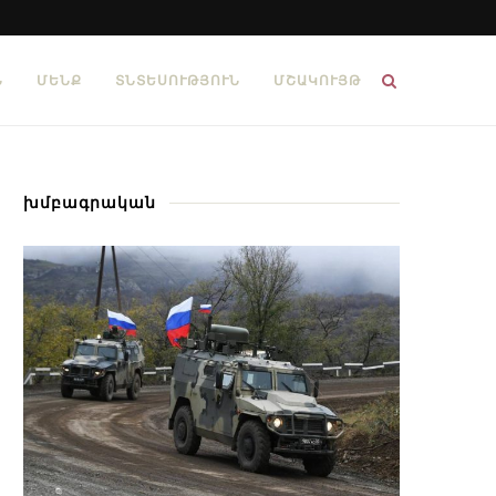
Ն
ՄԵՆՔ
ՏՆՏԵՍՈՒԹՅՈՒՆ
ՄՇԱԿՈՒՅԹ
խմբագրական