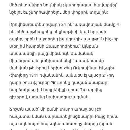
մեծ ընտանիքը նույնիսկ չկարողացավ հավաքվել՝
նշելու եւ շնորհավորելու մեր փոքրիկ տղային:
Որովհետեւ փետրվարի 24-ին՝ առավոտյան ժամը 4-
ին, ինձ արթնացրեց ինքնաթիռի կամ հրթիռի
ձայնը, որին հաջորդեց խլացուցիչ պայթյուն ինչ-որ
տեղ իմ հայրենի Զապորոժիեում: Այնքան
անսպասելի, բայց միեւնույն ժամանակ
միանգամայն կանխատեսելի՝ պատերազմը
մահվան թեւերով ներխուժեց Ուկրաինա։ Ինչպես
Հիտլերը 1941 թվականին, այնպես էլ այսօր 21-րդ
դարի ռուս ֆյուրեր Պուտինը դավաճանաբար
հարձակվեց իմ հայրենիքի վրա: Դա արվեց
գիշերով, առանց նախազգուշացման։
Ճիշտն ասած՝ մի քանի տարի առաջ ես չէի
հավատա նման սարսափելի սցենարի։ Բայց հիմա
այս ակնհայտ հոգեպես անառողջ մարդը (նրան