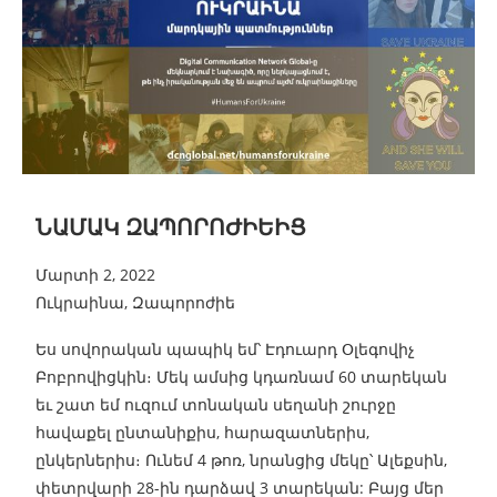
ՆԱՄԱԿ ԶԱՊՈՐՈԺԻԵԻՑ
Մարտի 2, 2022
Ուկրաինա, Զապորոժիե
Ես սովորական պապիկ եմ՝ Էդուարդ Օլեգովիչ
Բոբրովիցկին։ Մեկ ամսից կդառնամ 60 տարեկան
եւ շատ եմ ուզում տոնական սեղանի շուրջը
հավաքել ընտանիքիս, հարազատներիս,
ընկերներիս։ Ունեմ 4 թոռ, նրանցից մեկը՝ Ալեքսին,
փետրվարի 28-ին դարձավ 3 տարեկան: Բայց մեր