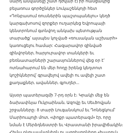
մարդ անվանելը շատ դժվար է) իր հանցակից
բելառուս գործընկեր Լուկաշենկոյի հետ
«Դոնբասում ռուսներին պաշտպանելու» կեղծ
կարգախոսով զորքեր ուղարկեց Եվրոպայի
կենտրոնում գտնվող անկախ պետության
տարածք՝ այսպես կոչված «ռուսական աշխարհ»
կառուցելու համար: Հազարավոր զինված
զինվորներ, հարյուրավոր տանկերի եւ
բեռնատարների շարասյուններով վեց օր է՝
ոտնահարում են մեր հողը իրենց կեղտոտ
կոշիկներով՝ գրավելով ավելի ու ավելի շատ
քաղաքներ, ավաններ, գյուղեր…
Այսօր պատերազմի 7-րդ օրն է։ Կրակի մեջ են
ձախափնյա Ուկրաինան, Ազովը եւ Սեւծովյան
շրջանները։ 8 տարի Լուգանսկում եւ Դոնեցկում՝
Մարիուպոլի մոտ, «փոքր պատերազմ» էր, որը
նման է Մերձդնեստրի եւ Վրաստանի իրավիճակին։
Հիմա օկուպանտներն ու ագրեսորները «հատուկ