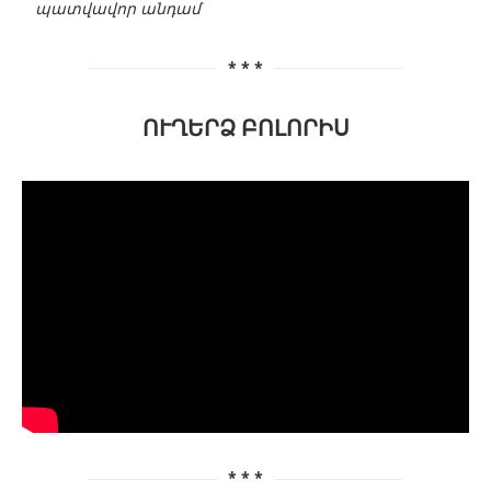
պատվավոր անդամ
* * *
ՈՒՂԵՐՁ ԲՈԼՈՐԻՍ
* * *