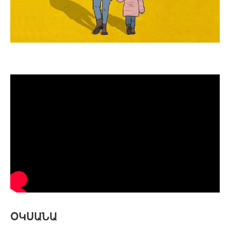
ՕԿՍԱՆԱ