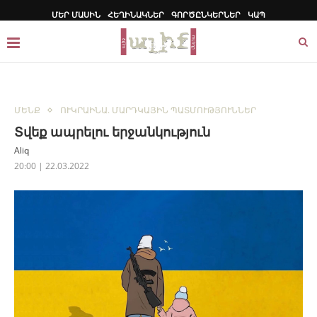
ՄԵՐ ՄԱՍԻՆ
ՀԵՂԻՆԱԿՆԵՐ
ԳՈՐԾԸՆԿԵՐՆԵՐ
ԿԱՊ
ՄԵՆՔ
ՈՒԿՐԱԻՆԱ. ՄԱՐԴԿԱՅԻՆ ՊԱՏՄՈՒԹՅՈՒՆՆԵՐ
Տվեք ապրելու երջանկություն
Aliq
20:00 | 22.03.2022