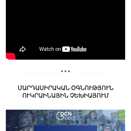
* * *
ՄԱՐԴԱՍԻՐԱԿԱՆ ՕԳՆՈՒԹՅՈՒՆ
ՈՒԿՐԱԻՆԱՅԻՆ ՉԵԽԻԱՅՈՒՄ