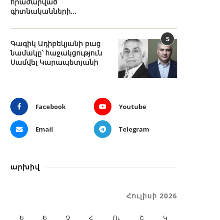
հրաժարված
գիտնականների...
5
Գագիկ Ադիբեկյանի բաց
նամակը՝ հաջակցություն
Սամվել Կարապետյանի
Facebook
Youtube
Email
Telegram
արխիվ
Հուլիսի 2026
Ե
Ե
Չ
Հ
Ու
Շ
Կ