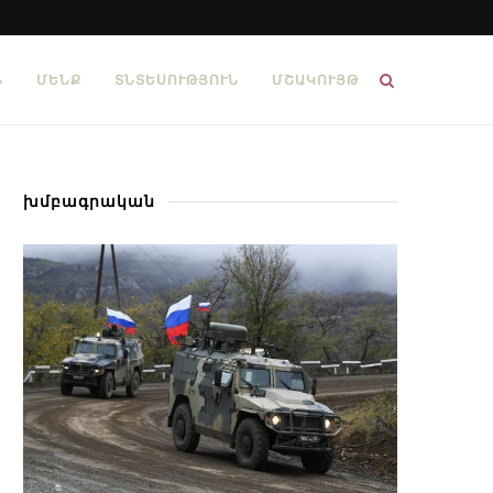
Ն
ՄԵՆՔ
ՏՆՏԵՍՈՒԹՅՈՒՆ
ՄՇԱԿՈՒՅԹ
խմբագրական