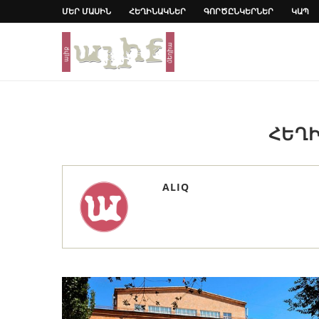
ՄԵՐ ՄԱՍԻՆ
ՀԵՂԻՆԱԿՆԵՐ
ԳՈՐԾԸՆԿԵՐՆԵՐ
ԿԱՊ
ՀԵՂ
ALIQ