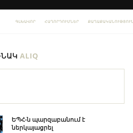
ԳԼԽԱՎՈՐ
ՀԱՂՈՐԴՈՒՄՆԵՐ
ՔԱՂԱՔԱԿԱՆՈՒԹՅՈՒ
ԻՆԱԿ
ALIQ
ԵՊՀ-ն պարզաբանում է
ներկայացրել