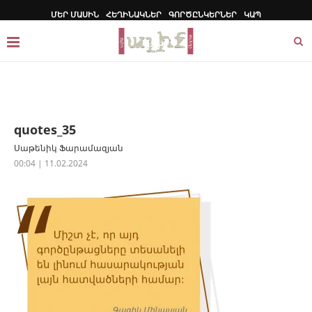
ՄԵՐ ՄԱՍԻՆ
ՀԵՂԻՆԱԿՆԵՐ
ԳՈՐԾԸՆԿԵՐՆԵՐ
ԿԱՊ
quotes_35
Սաթենիկ Ֆարամազյան
00:04 | 11.02.2024