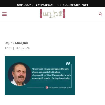
ՄԵՐ ՄԱՍԻՆ
ՀԵՂԻՆԱԿՆԵՐ
ԳՈՐԾԸՆԿԵՐՆԵՐ
ԿԱՊ
Ազնիվ Նասլյան
12:51 | 31.10.2024