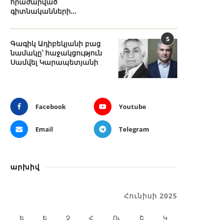
հրաժարված
գիտնականների...
5
Գագիկ Ադիբեկյանի բաց
նամակը՝ հաջակցություն
Սամվել Կարապետյանի
Facebook
Youtube
Email
Telegram
արխիվ
Հունիսի 2025
Ե
Ե
Չ
Հ
Ու
Շ
Կ