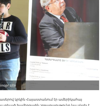
image_title
ասերով կրկին Հայաստանում էր ամերիկահայ
 տեւած համերգային շրջագայությունը նա սկսել է