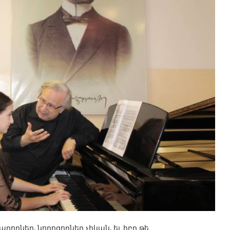
րողներ, նորոգողներ չիկան, եւ իբր թե