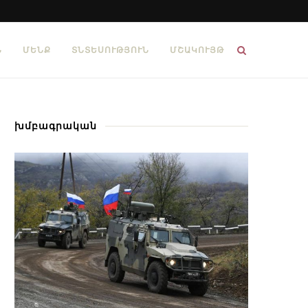
Ն
ՄԵՆՔ
ՏՆՏԵՍՈՒԹՅՈՒՆ
ՄՇԱԿՈՒՅԹ
խմբագրական