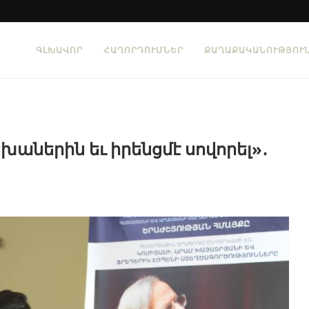
ԳԼԽԱՎՈՐ
ՀԱՂՈՐԴՈՒՄՆԵՐ
ՔԱՂԱՔԱԿԱՆՈՒԹՅՈՒ
աներին եւ իրենցմէ սովորել»․