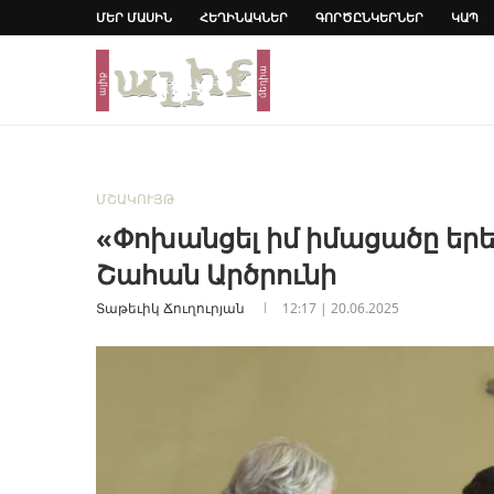
ՄԵՐ ՄԱՍԻՆ
ՀԵՂԻՆԱԿՆԵՐ
ԳՈՐԾԸՆԿԵՐՆԵՐ
ԿԱՊ
ՄՇԱԿՈՒՅԹ
«Փոխանցել իմ իմացածը երեխ
Շահան Արծրունի
Տաթեւիկ Ճուղուրյան
12:17 | 20.06.2025