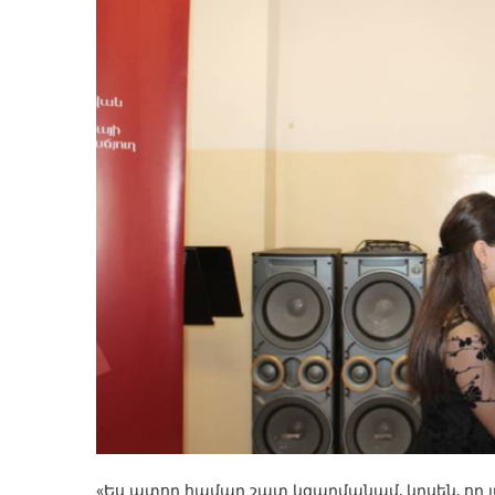
«Ես ատոր համար շատ կզարմանամ, կըսեն, որ լա