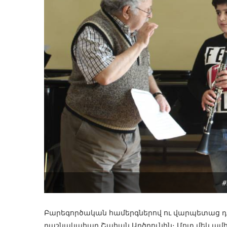
#
Բարեգործական համերգներով ու վարպետաց դ
դաշնակահար Շահան Արծրունին։ Մոտ մեկ ամիս