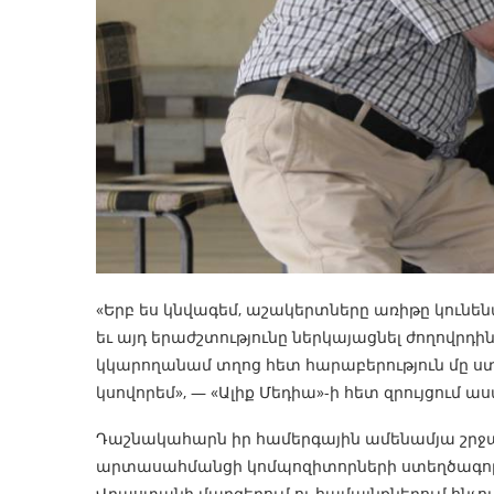
«Երբ ես կնվագեմ, աշակերտները առիթը կունենան
եւ այդ երաժշտությունը ներկայացնել ժողովրդի
կկարողանամ տղոց հետ հարաբերություն մը ստե
կսովորեմ», — «Ալիք Մեդիա»-ի հետ զրույցում 
Դաշնակահարն իր համերգային ամենամյա շրջագայ
արտասահմանցի կոմպոզիտորների ստեղծագործ
Վրաստանի մարզերում ու համայնքներում հնչու