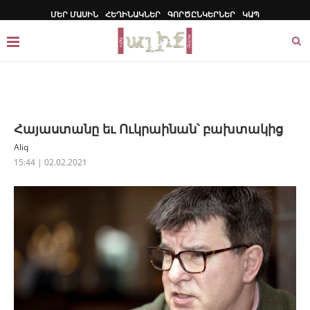
ՄԵՐ ՄԱՍԻՆ
ՀԵՂԻՆԱԿՆԵՐ
ԳՈՐԾԸՆԿԵՐՆԵՐ
ԿԱՊ
Հայաստանը եւ Ուկրաինան՝ բախտակից
Aliq
15:44 | 02.02.2021