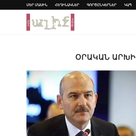
ՄԵՐ ՄԱՍԻՆ
ՀԵՂԻՆԱԿՆԵՐ
ԳՈՐԾԸՆԿԵՐՆԵՐ
ԿԱՊ
ՕՐԱԿԱՆ ԱՐԽ