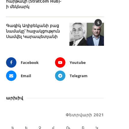
հարթակի (StratCom Hub)-
ի մեկնարկ
5
Գագիկ Ադիբեկյանի բաց
նամակը՝ հաջակցություն
Սամվել Կարապետյանի
Facebook
Youtube
Email
Telegram
արխիվ
Փետրվարի 2021
Ե
Ե
Չ
Հ
Ու
Շ
Կ