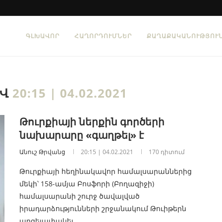
ԳԼԽԱՎՈՐ
ՀԱՂՈՐԴՈՒՄՆԵՐ
ՔԱՂԱՔԱԿԱՆՈՒԹՅՈՒ
ԻՎ
20:15 | 04.02.2021
Թուրքիայի ներքին գործերի
նախարարը «գաղթել» է
Անուշ Թրվանց
20:15 | 04.02.2021
170 դիտում
Թուրքիայի հեղինակավոր համալսարաններից
մեկի՝ 158-ամյա Բոսֆորի (Բողազիջի)
համալսարանի շուրջ ծավալված
իրադարձությունների շրջանակում Թուիթերն
արգելափակել…