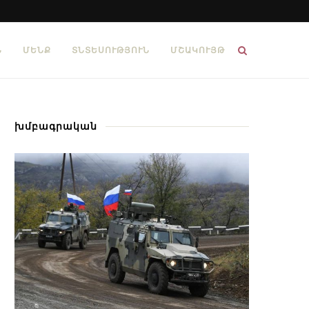
Ն
ՄԵՆՔ
ՏՆՏԵՍՈՒԹՅՈՒՆ
ՄՇԱԿՈՒՅԹ
խմբագրական