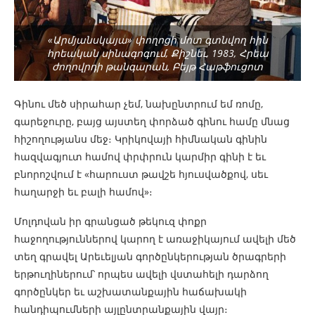
«Արմյանսկայա» փողոցի մոտ գտնվող հին
հրեական սինագոգում, Քիշնեւ, 1983, Հրեա
ժողովրդի թանգարան, Բեյթ Հաթֆուցոտ
Գինու մեծ սիրահար չեմ, նախընտրում եմ ռոմը,
գարեջուրը, բայց այստեղ փորձած գինու համը մնաց
հիշողությանս մեջ։ Կրիկովայի հիմնական գինին
հազվագյուտ համով փրփրուն կարմիր գինի է եւ
բնորոշվում է «հարուստ թավշե հյուսվածքով, սեւ
հաղարջի եւ բալի համով»։
Մոլդովան իր գրանցած թեկուզ փոքր
հաջողություններով կարող է առաջիկայում ավելի մեծ
տեղ գրավել Արեւելյան գործընկերության ծրագրերի
երթուղիներում՝ որպես ավելի վստահելի դարձող
գործընկեր եւ աշխատանքային հաճախակի
հանդիպումների այլընտրանքային վայր։