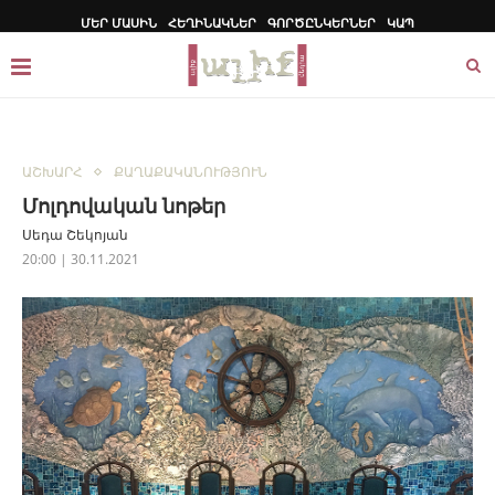
ՄԵՐ ՄԱՍԻՆ
ՀԵՂԻՆԱԿՆԵՐ
ԳՈՐԾԸՆԿԵՐՆԵՐ
ԿԱՊ
ԱՇԽԱՐՀ
ՔԱՂԱՔԱԿԱՆՈՒԹՅՈՒՆ
Մոլդովական նոթեր
Սեդա Շեկոյան
20:00 | 30.11.2021