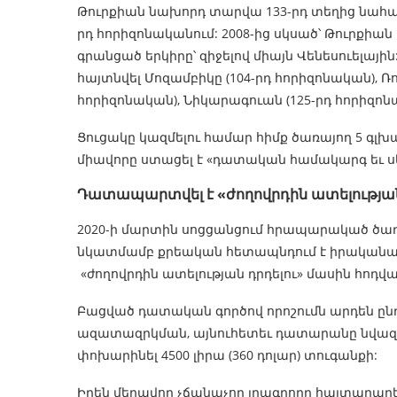
Թուրքիան նախորդ տարվա 133-րդ տեղից նահանջ
րդ հորիզոնականում: 2008-ից սկսած՝ Թուրքիա
գրանցած երկիրը՝ զիջելով միայն Վենեսուելայի
հայտնվել Մոզամբիկը (104-րդ հորիզոնական), Ռո
հորիզոնական), Նիկարագուան (125-րդ հորիզոն
Ցուցակը կազմելու համար հիմք ծառայող 5 գլխ
միավորը ստացել է «դատական համակարգ եւ ս
Դատապարտվել է «ժողովրդին ատելության
2020-ի մարտին սոցցանցում հրապարակած ծաղ
նկատմամբ քրեական հետապնդում է իրականաց
«ժողովրդին ատելության դրդելու» մասին հոդվ
Բացված դատական գործով որոշումն արդեն ընդ
ազատազրկման, այնուհետեւ դատարանը նվազեցր
փոխարինել 4500 լիրա (360 դոլար) տուգանքի:
Իրեն մեղավոր չճանաչող լրագրողը հայտարարել