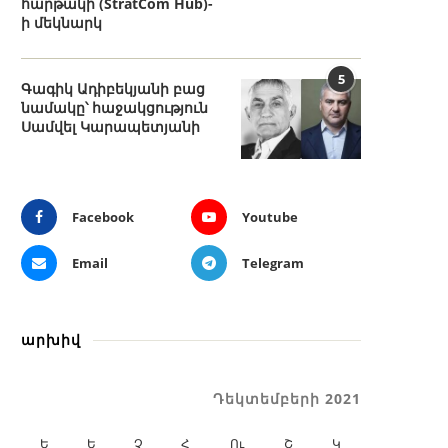
հարթակի (StratCom Hub)-
ի մեկնարկ
5
Գագիկ Ադիբեկյանի բաց
նամակը՝ հաջակցություն
Սամվել Կարապետյանի
Facebook
Youtube
Email
Telegram
արխիվ
Դեկտեմբերի 2021
Ե
Ե
Չ
Հ
Ու
Շ
Կ