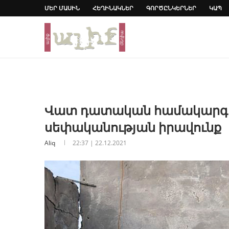
ՄԵՐ ՄԱՍԻՆ
ՀԵՂԻՆԱԿՆԵՐ
ԳՈՐԾԸՆԿԵՐՆԵՐ
ԿԱՊ
Վատ դատական համակարգ 
սեփականության իրավունք
Aliq
22:37 | 22.12.2021