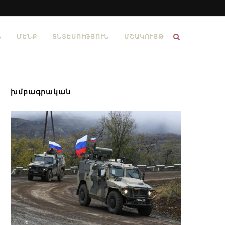
Ն
ՄԵՆՔ
ՏՆՏԵՍՈՒԹՅՈՒՆ
ՄՇԱԿՈՒՅԹ
խմբագրական