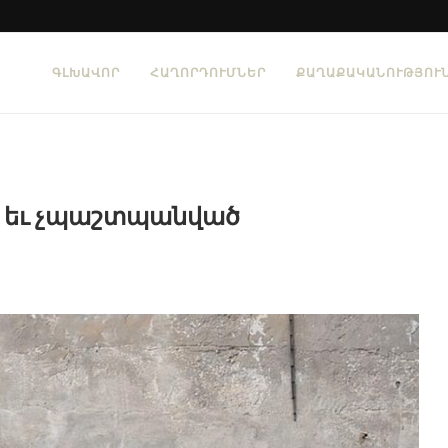
ԳԼԽԱՎՈՐ
ՀԱՂՈՐԴՈՒՄՆԵՐ
ՔԱՂԱՔԱԿԱՆՈՒԹՅՈՒ
եւ չպաշտպանված