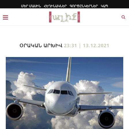
ՄԵՐ ՄԱՍԻՆ
ՀԵՂԻՆԱԿՆԵՐ
ԳՈՐԾԸՆԿԵՐՆԵՐ
ԿԱՊ
ՕՐԱԿԱՆ ԱՐԽԻՎ
23:31 | 13.12.2021