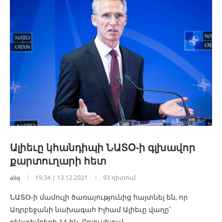
Ալիեւը կհանդիպի ՆԱՏՕ-ի գլխավոր
քարտուղարի հետ
aliq
19:34 | 13.12.2021
93 դիտում
ՆԱՏՕ-ի մամուլի ծառայությունից հայտնել են, որ
Ադրբեջանի նախագահ Իլհամ Ալիեւը վաղը՝
դեկտեմբերի 14-ին, Բրյուսելում…