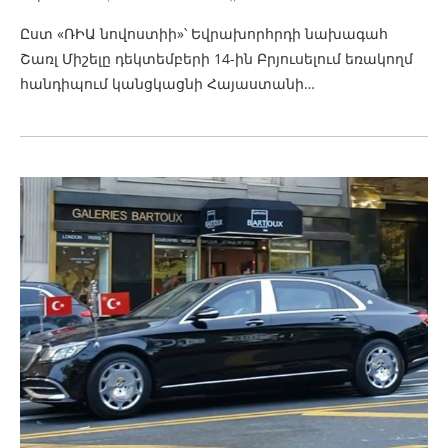
Ըստ «ՌԻԱ նովոստիի»՝ Եվրախորհրդի նախագահ
Շառլ Միշելը դեկտեմբերի 14-ին Բրյուսելում եռակողմ
հանդիպում կանցկացնի Հայաստանի…