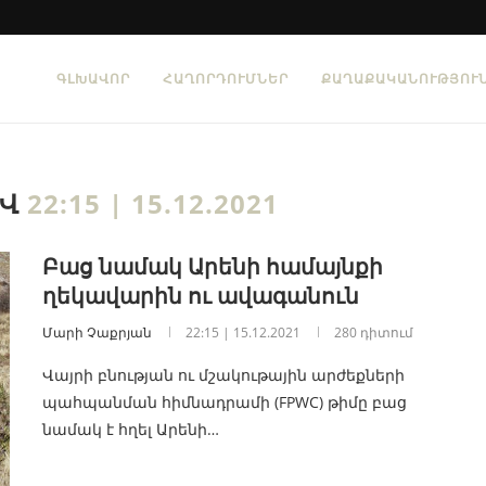
ԳԼԽԱՎՈՐ
ՀԱՂՈՐԴՈՒՄՆԵՐ
ՔԱՂԱՔԱԿԱՆՈՒԹՅՈՒ
ԻՎ
22:15 | 15.12.2021
Բաց նամակ Արենի համայնքի
ղեկավարին ու ավագանուն
Մարի Չաքրյան
22:15 | 15.12.2021
280 դիտում
Վայրի բնության ու մշակութային արժեքների
պահպանման հիմնադրամի (FPWC) թիմը բաց
նամակ է հղել Արենի…