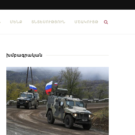
Ն
ՄԵՆՔ
ՏՆՏԵՍՈՒԹՅՈՒՆ
ՄՇԱԿՈՒՅԹ
խմբագրական