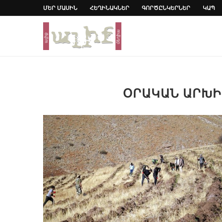
ՄԵՐ ՄԱՍԻՆ
ՀԵՂԻՆԱԿՆԵՐ
ԳՈՐԾԸՆԿԵՐՆԵՐ
ԿԱՊ
ՕՐԱԿԱՆ ԱՐԽ