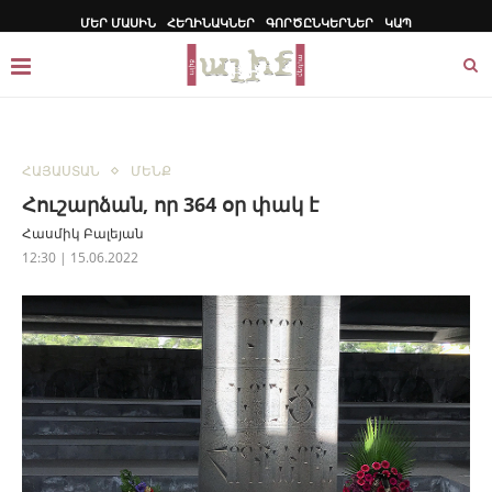
ՄԵՐ ՄԱՍԻՆ
ՀԵՂԻՆԱԿՆԵՐ
ԳՈՐԾԸՆԿԵՐՆԵՐ
ԿԱՊ
ՀԱՅԱՍՏԱՆ
ՄԵՆՔ
Հուշարձան, որ 364 օր փակ է
Հասմիկ Բալեյան
12:30 | 15.06.2022