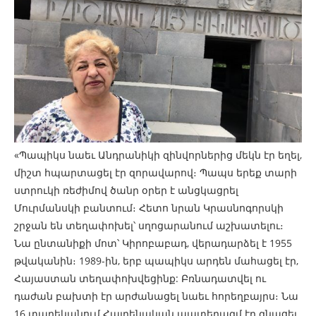
«Պապիկս նաեւ Անդրանիկի զինվորներից մեկն էր եղել,
միշտ հպարտացել էր զորավարով։ Պապս երեք տարի
ստրուկի ռեժիմով ծանր օրեր է անցկացրել
Մուրմանսկի բանտում։ Հետո նրան Կրասնոգորսկի
շրջան են տեղափոխել՝ սղոցարանում աշխատելու։
Նա ընտանիքի մոտ՝ Կիրոբաբադ, վերադարձել է 1955
թվականին։ 1989-ին, երբ պապիկս արդեն մահացել էր,
Հայաստան տեղափոխվեցինք: Բռնադատվել ու
դաժան բախտի էր արժանացել նաեւ հորեղբայրս։ Նա
16 տարեկանում Հայրենական պատերազմ էր գնացել,