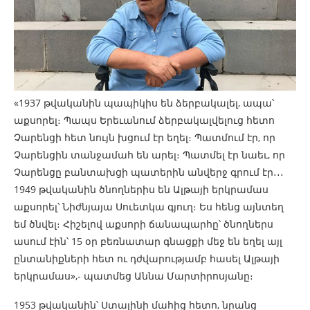
«1937 թվականին պապիկիս են ձերբակալել, ապա՝
աքսորել։ Պապս Երեւանում ձերբակալվելուց հետո
Չարենցի հետ նույն խցում էր եղել։ Պատմում էր, որ
Չարենցին տանջամահ են արել։ Պատմել էր նաեւ, որ
Չարենցը բանտախցի պատերին անվերջ գրում էր․․․
1949 թվականին ծնողներիս են Ալթայի երկրամաս
աքսորել՝ Նիժնյայա Սուետկա գյուղ։ Ես հենց այնտեղ
եմ ծնվել։ Հիշելով աքսորի ճանապարհը՝ ծնողներս
ասում էին՝ 15 օր բեռնատար գնացքի մեջ են եղել այլ
ընտանիքների հետ ու դժվարությամբ հասել Ալթայի
երկրամաս»,- պատմեց Աննա Մարտիրոսյանը։
1953 թվականին՝ Ստալինի մահից հետո, նրանց