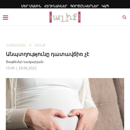
ՄԵՐ ՄԱՍԻՆ
ՀԵՂԻՆԱԿՆԵՐ
ԳՈՐԾԸՆԿԵՐՆԵՐ
ԿԱՊ
ՀԱՅԱՍՏԱՆ
ՄԵՆՔ
Անպտղությունը դատավճիռ չէ
Տաթեւեր Լազարյան
15:45 | 29.06.2022