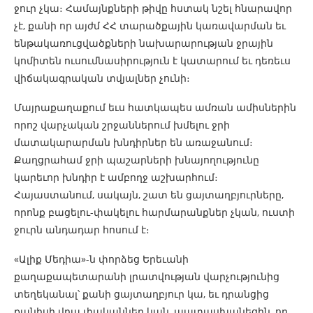
ջուր չկա։ Համայնքների թիվը հստակ նշել հնարավոր
չէ, քանի որ այժմ ՀՀ տարածքային կառավարման եւ
ենթակառուցվածքների նախարարության ջրային
կոմիտեն ուսումնասիրություն է կատարում եւ դեռեւս
վիճակագրական տվյալներ չունի։
Մայրաքաղաքում եւս հատկապես ամռան ամիսներին
որոշ վարչական շրջաններում խմելու ջրի
մատակարարման խնդիրներ են առաջանում։
Քաղցրահամ ջրի պաշարների խնայողությունը
կարեւոր խնդիր է ամբողջ աշխարհում։
Հայաստանում, սակայն, շատ են ցայտաղբյուրները,
որոնք բացելու-փակելու հարմարանքներ չկան, ուստի
ջուրն անդադար հոսում է։
«Ալիք Մեդիա»-ն փորձեց Երեւանի
քաղաքապետարանի լրատվության վարչությունից
տեղեկանալ՝ քանի ցայտաղբյուր կա, եւ դրանցից
քանիսի վրա փականներ կան, պատասխանեցին, որ