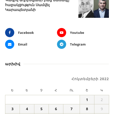
հաջակցություն Սամվել
Կարապետյանի
Facebook
Youtube
Email
Telegram
արխիվ
Հոկտեմբերի 2022
Ե
Ե
Չ
Հ
Ու
Շ
Կ
1
2
3
4
5
6
7
8
9