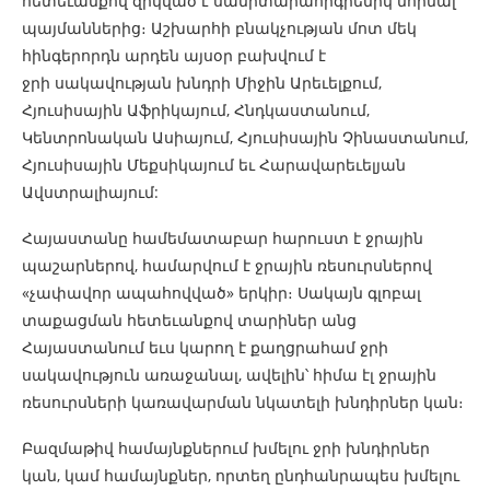
հետեւանքով զրկված է սանիտարահիգիենիկ նորմալ
պայմաններից։ Աշխարհի բնակչության մոտ մեկ
հինգերորդն արդեն այսօր բախվում է
ջրի սակավության խնդրի Միջին Արեւելքում,
Հյուսիսային Աֆրիկայում, Հնդկաստանում,
Կենտրոնական Ասիայում, Հյուսիսային Չինաստանում,
Հյուսիսային Մեքսիկայում եւ Հարավարեւելյան
Ավստրալիայում:
Հայաստանը համեմատաբար հարուստ է ջրային
պաշարներով, համարվում է ջրային ռեսուրսներով
«չափավոր ապահովված» երկիր։ Սակայն գլոբալ
տաքացման հետեւանքով տարիներ անց
Հայաստանում եւս կարող է քաղցրահամ ջրի
սակավություն առաջանալ, ավելին՝ հիմա էլ ջրային
ռեսուրսների կառավարման նկատելի խնդիրներ կան։
Բազմաթիվ համայնքներում խմելու ջրի խնդիրներ
կան, կամ համայնքներ, որտեղ ընդհանրապես խմելու