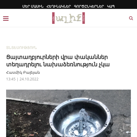
ՄԵՐ ՄԱՍԻՆ
ՀԵՂԻՆԱԿՆԵՐ
ԳՈՐԾԸՆԿԵՐՆԵՐ
ԿԱՊ
ՏՆՏԵՍՈՒԹՅՈՒՆ
Ցայտաղբյուրների վրա փականներ
տեղադրելու նախաձեռնություն չկա
Հասմիկ Բալեյան
13:45 | 24.10.2022