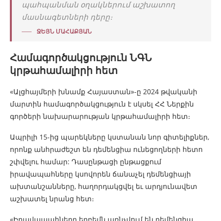
պահպանման օղակներում աշխատող
մասնագետների դերը։
ՋԵՅՆ ՄԱՀԱՔՅԱՆ
Համագործակցություն ՆԳՆ
կրթահամալիրի հետ
«Ալցհայմերի խնամք Հայաստան»-ը 2024 թվականի
մարտին համագործակցություն է սկսել ՀՀ Ներքին
գործերի նախարարության կրթահամալիրի հետ։
Ապրիլի 15-ից պարեկները կստանան նոր գիտելիքներ,
որոնք անհրաժեշտ են դեմենցիա ունեցողների հետո
շփվելու համար: Դասընթացի ընթացքում
իրավապահները կսովորեն ճանաչել դեմենցիայի
ախտանշանները, հաղորդակցվել եւ արդյունավետ
աշխատել նրանց հետ։
«Իրավապահները երբեմն առնչվում են դեմենցիա