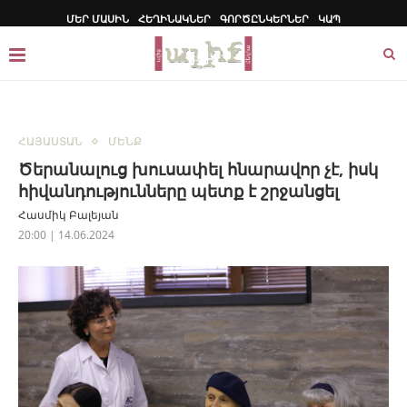
ՄԵՐ ՄԱՍԻՆ
ՀԵՂԻՆԱԿՆԵՐ
ԳՈՐԾԸՆԿԵՐՆԵՐ
ԿԱՊ
ՀԱՅԱՍՏԱՆ
ՄԵՆՔ
Ծերանալուց խուսափել հնարավոր չէ, իսկ
հիվանդությունները պետք է շրջանցել
Հասմիկ Բալեյան
20:00 | 14.06.2024