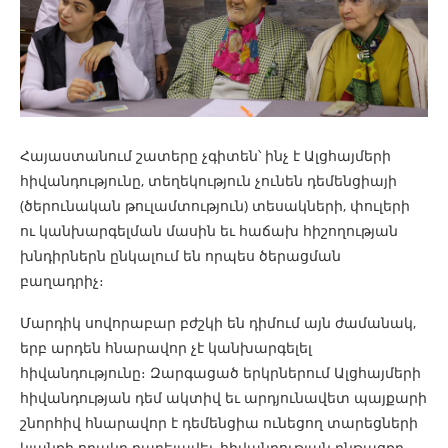
Հայաստանում շատերը չգիտեն՝ ինչ է Ալցհայմերի
հիվանդությունը, տեղեկություն չունեն դեմենցիայի
(ծերունական թուլամտություն) տեսակների, փուլերի
ու կանխարգելման մասին եւ հաճախ հիշողության
խնդիրներն ընկալում են որպես ծերացման
բաղադրիչ։
Մարդիկ սովորաբար բժշկի են դիմում այն ժամանակ,
երբ արդեն հնարավոր չէ կանխարգելել
հիվանդությունը։ Զարգացած երկրներում Ալցհայմերի
հիվանդության դեմ ակտիվ եւ արդյունավետ պայքարի
շնորհիվ հնարավոր է դեմենցիա ունեցող տարեցների
կյանքի որակը բարելավել, հիվանդության ընթացքը