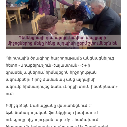
Պիլոտային ծրագիրը հաջողությամբ անցկացնելուց
հետո «Առաքելություն Հայաստան» ՀԿ-ի
գրասենյակներում հիմնվեցին հիշողության
ակումբներ։ Որոշ ժամանակ անց այդպիսի
ակումբ հիմնադրվեց նաեւ «Նորքի տուն-ինտերնատ»-
ում։
Բժիշկ Ջեյն Մահաքյանը վստահեցնում է՝
եթե ճանաչողական ֆունկցիայի խախտում
ունեցողը հիշողության ակումբ է հաճախում,
ծերացումն, իսկապես, դանդաղում է։ Բազմաթիվ