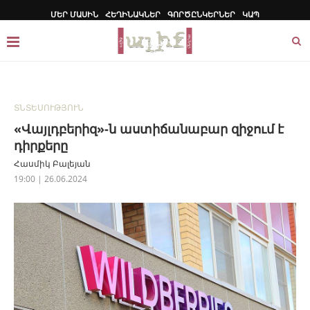
ՄԵՐ ՄԱՍԻՆ
ՀԵՂԻՆԱԿՆԵՐ
ԳՈՐԾԸՆԿԵՐՆԵՐ
ԿԱՊ
ՏՆՏԵՍՈՒԹՅՈՒՆ
«Վայլդբերիզ»-ն աստիճանաբար զիջում է
դիրքերը
Հասմիկ Բալեյան
19:00 | 26.06.2024