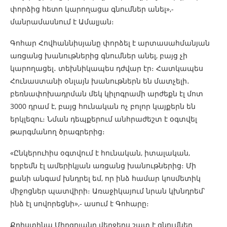
փորձից հետո կարողացա գնումներ անել»,-
մանրամասնում է Ամալյան։
Գոհար Հովհաննիսյանը փորձել է արտասահմանյան
առցանց խանութներից գնումներ անել, բայց չի
կարողացել․ տեխնիկապես դժվար էր։ Հատկապես
Հունաստանի օնլայն խանութներն են մատչելի․
բեռնափոխադրման մեկ կիլոգրամի արժեքն էլ մոտ
3000 դրամ է, բայց հունական ոչ բոլոր կայքերն են
երկլեզու։ Նման դեպքերում անհրաժեշտ է օգտվել
թարգմանող ծրագրերից։
«Ընկերուհիս օգտվում է հունական, իտալական,
երբեմն էլ ամերիկյան առցանց խանութներից։ Մի
քանի անգամ խնդրել եմ, որ ինձ համար կոսմետիկ
միջոցներ պատվիրի։ Առաջիկայում նրան կխնդրեմ՝
ինձ էլ սովորեցնի»,- ասում է Գոհարը։
Քրիստինա Միրզոյանը վերջերս շատ է գնումներ