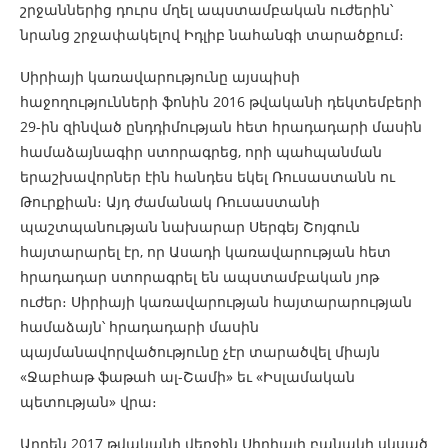
շրջաններից դուրս մղել ապստամբական ուժերին՝
նրանց շրջափակելով Իդլիբ նահանգի տարածքում։
Սիրիայի կառավարությունը այսպիսի
հաջողությունների ֆոնին 2016 թվականի դեկտեմբերի
29-ին զինված ընդդիմության հետ հրադադարի մասին
համաձայնագիր ստորագրեց, որի պահպանման
երաշխավորներ էին հանդես եկել Ռուսաստանն ու
Թուրքիան։ Այդ ժամանակ Ռուսաստանի
պաշտպանության նախարար Սերգեյ Շոյգուն
հայտարարել էր, որ Ասադի կառավարության հետ
հրադադար ստորագրել են ապստամբական յոթ
ուժեր։ Սիրիայի կառավարության հայտարարության
համաձայն՝ հրադադարի մասին
պայմանավորվածությունը չէր տարածվել միայն
«Ջաբհաթ ֆաթահ ալ-Շամի» եւ «Իսլամական
պետության» վրա։
Արդեն 2017 թվականի վերջին Սիրիայի բանակի սկսած