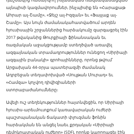
այնպիսի կազմավորումներ, ինչպիսիք են «Հարաքաթ
Ահրար ալ-Շամը», «Ջեյշ ալ-Իզզան» եւ «Ֆայլաք ալ-
Շամը»։ Այս նույն ժամանակահատվածում արդեն
հյուսիսային շրջաններից հարձակումը զարգացրել էին
2017 թվականից Թուրքիայի ֆինանսական եւ
ռազմական աջակցությամբ ստեղծված առավել
ազգայնական տրամադրություններ ունեցող «Սիրիայի
ազգային բանակի» գրոհայինները, որոնց թվում՝
Արցախյան 44-օրյա պատերազմի ժամանակ
Ադրբեջան տեղափոխված «Սուլթան Մուրադ» եւ
«Համզա» կոչվող դիվիզիաների
ստորաբաժանումները։
Ավելի ուշ տեղեկություններ հայտնվեցին, որ Սիրիայի
հյուսիս-արեւմուտքում կառավարական ուժերի
պաշտպանական ճակատի փլուզման ֆոնին
հարձակման են անցել նաեւ քրդական «Սիրիայի
դեմոկրատական ​​ուժերը» (SDF), որոնք կարողացել էին