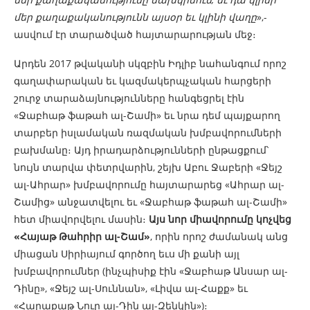
մեր քաղաքականությունն այսօր եւ կլինի վաղը
»,-
ասվում էր տարածված հայտարարության մեջ։
Արդեն 2017 թվականի սկզբին Իդլիբ նահանգում որոշ
գաղափարական եւ կազմակերպչական հարցերի
շուրջ տարաձայնությունները հանգեցրել էին
«Ջաբհաթ ֆաթահ ալ-Շամի» եւ նրա դեմ պայքարող
տարբեր իսլամական ռազմական խմբավորումների
բախմանը։ Այդ իրադարձությունների ընթացքում՝
նույն տարվա փետրվարին, շեյխ Աբու Ջաբերի «Ջեյշ
ալ-Ահրար» խմբավորումը հայտարարեց «Ահրար ալ-
Շամից» անջատվելու եւ «Ջաբհաթ ֆաթահ ալ-Շամի»
հետ միավորվելու մասին։
Այս նոր միավորումը կոչվեց
«Հայաթ Թահրիր ալ-Շամ»
, որին որոշ ժամանակ անց
միացան Սիրիայում գործող եւս մի քանի այլ
խմբավորումներ (ինչպիսիք էին «Ջաբհաթ Անսար ալ-
Դինը», «Ջեյշ ալ-Սուննան», «Լիվա ալ-Հաքք» եւ
«Հարաքաթ Նուր ալ-Դին ալ-Զենկին»)։