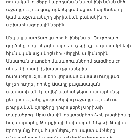
ռուսական ուժերը կարողանան նախկինի նման մեծ
աջակցություն ցուցաբերել ցամաքում հարձակվող
կամ պաշտպանվող սիրիական բանակին ու
աշխարհազորայիններին։
Մեկ այլ պատճառ կարող է լինել նաեւ Թուրքիայի
գործոնը, որը, ինչպես արդեն նշեցինք, ապստամբների
հիմնական աջակիցն էր։ Վերջին ամիսներին
Անկարան տարբեր մակարդակներով բազմիցս էր
սկսել Սիրիայի իշխանություններին
հարաբերությունների վերականգնմանն ուղղված
կոչեր ուղղել, որոնց Ասադը բացասական
պատասխան էր տվել՝ պահանջելով դադարեցնել
ընդդիմությանը ցուցաբերվող աջակցությունն ու
թուրքական զորքերը դուրս բերել Սիրիայի
տարածքից։ Սրա մասին դեկտեմբերի 6-ին բացեիբաց
հայտարարեց Թուրքիայի նախագահ Ռեջեփ Թայիփ
Էրդողանը՝ հույս հայտնելով, որ ապստամբները
անխոչընդոտ կշարունակեն իրենց երթը դեպի