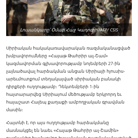
Լուսանկարը՝ Օմար Հաջ Կադուրի /AFP/ CSIS
Սիրիական հակակառավարական ռազմականացված
խմբավորումները «Հայաթ Թահրիր ալ-Շամ»
կազմավորման գլխավորությամբ նոյեմբերի 27-ին
լայնածավալ հարձակման անցան Սիրիայի հյուսիս-
արեւմուտքում տեղակայված սիրիական բանակի
դիրքերի ուղղությամբ։ Դեկտեմբերի 1-ին
հայտարարվեց Սիրիայում մեծությամբ երկրորդ եւ
հայաշատ Հալեպ քաղաքի ամբողջական գրավման
մասին։
Հայտնի է, որ այս ուղղությամբ հարձակմանը
մասնակցել են նաեւ «Հայաթ Թահրիր ալ-Շամին»
դաշնակից համարվող իսլամական ռազմականացված