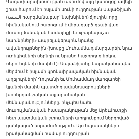
Գաղափարախոսության առումով այդ կառույցը ավելի
շուտ հարում էր իսլամի սունի ուղղության Սալաֆիյահ
(السلفية թարգմանաբար՝ նախնիներ) ճյուղին, որը
հիմնականում քարոզում է վերադարձ դեպի վաղ
մուսուլմանական համայնքի եւ «բարեպաշտ
նախնիների» ապրելակերպին, նրանց
ավանդույթներին (խոսքը Մուհամմադ մարգարեի, նրա
ուղեկիցների սերնդի ու նրանց հաջորդող երկու
սերունդների մասին է)։ Սալաֆիյահը կտրականապես
մերժում է իսլամի կրոնաիրավական հիմնական
աղբյուրների՝ Ղուրանի եւ Մուհամմադ մարգարեի
կյանքի մասին պատմող ավանդազրույցների
խորհրդանշական-այլաբանական
մեկնաբանությունները, ինչպես նաեւ
մուսուլմանական հասարակության մեջ Արեւմուտքի
հետ պատմական շփումների արդյունքում ներդրված
ցանկացած նորամուծություն: Այս նպատակների
իրականացման համար ուղղության