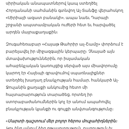
սիրիական անապատներով կապ ստեղծել
Հորդանանի սահմանին գտնվող Ալ-Տանֆը վերահսկող
«Սիրիայի ազատ բանակի», ապա նաեւ Դարայի
շրջանի ապստամբական ուժերի հետ եւ հարվածել
արդեն մայրաքաղաքին։
Զուգահեռաբար «Հայաթ Թահրիր ալ-Շամը» փորձում է
բարելավել իր միջազգային կերպարը։ Չնայած այն
մտավախություններին, որ իսլամական
ահաբեկչական կառույցից սերված այս միավորումը
կարող էր Հալեպի գրավումով սպառնալիքներ
ստեղծել խաղաղ բնակչության համար, հանկարծ Ալ-
Ջուլանին քաղաքի անկումից հետո մի
հայտարարություն տարածեց, որտեղ իր
ստորաբաժանումներին կոչ էր անում ապահովել
բնակչության կյանքի ու գույքի անվտանգությունը։
«
Մարտի դաշտում մեր բոլոր հերոս մուջահիդներին։
Կոչ ենք անում ձեզ գթասրտություն, բարություն եւ