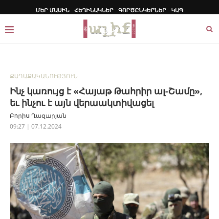
ՄԵՐ ՄԱՍԻՆ
ՀԵՂԻՆԱԿՆԵՐ
ԳՈՐԾԸՆԿԵՐՆԵՐ
ԿԱՊ
ՔԱՂԱՔԱԿԱՆՈՒԹՅՈՒՆ
Ինչ կառույց է «Հայաթ Թահրիր ալ-Շամը»,
եւ ինչու է այն վերաակտիվացել
Բորիս Ղազարյան
09:27 | 07.12.2024