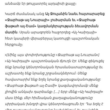
անձամբ էր թույլատրել այդպիսի քայլը։
Կարճ ժամանակ անց
Ա
լ-Ջուլանին նաեւ հայտարարեց
«Ջաբհաթ ալ-Նուսրայի» լուծարման եւ «Ջաբհաթ
ֆաթահ ալ-Շամ» կազմակերպության ձեւավորման
մասին
։ Սրան արագորեն հաջորդեց «Ալ-Կաիդայի»
հետ կապերի վերաբերյալ կառույցի պաշտոնական
հերքումը։
«
[Մինչ այս փոփոխությունը «Ջաբհաթ ալ-Նուսրան»]
«Ալ-Կաիդայի» պաշտոնական ճյուղն էր: Մենք զեկուցել
ենք նրանց կենտրոնական հրամանատարությանը եւ
աշխատել ենք նրանց շրջանակներում։ Մենք
հավատարիմ ենք եղել նրանց քաղաքականությանը:
«Ջաբհաթ ֆաթահ ալ-Շամի» կազմավոր
մամբ
մենք
լիովին անկախ դա
ր
ձանք։ [
․․․
] Երբ մենք «Ալ-Կաիդայի»
մաս էինք, մեր հիմնական քաղաքականությունը
սիրիական խնդրի վրա կենտրոնացումն էր: Դա եղել է
մեր քաղաքականությունը նախկինում, եւ դա կլինի