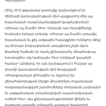
Կաիդային»։
Մինչ 2016 թվականը կառույցը դաշնակցում էր
Սիրիայի կառավարության դեմ պայքարող մեկ այլ
իսլամական ռազմականացված կազմավորման՝
«Ահրար ալ-Շամի» հետ։ Սակայն այս իրավիճակը
նույնպես երկար չտեւեց։ «Ահրար ալ-Շամի» առավել
իսլամական եւ քիչ ազգային հայացքներ ունեցող «Ջեյշ
ալ-Ահրար» խմբավորման առաջնորդ շեյխ Աբու
Ջաբերը հաճախ էր սկսել քննադատել «Ջաբհաթ ալ-
Նուսրային» «Ալ-Կաիդայի» հետ ունեցած կապերի
համար՝ պնդելով, որ այն խանգարում է Բաշար ալ-
Ասադի կառավարության դեմ ծավալված
«ժողովրդական ջիհադին» եւ ձգտում իր
վերահսկողության ներքո միավորելու իսլամական
ռազմականացված շարժումները տեղական չափավոր
եւ ազգայնական տրամադրված ապստամբական
ուժերի հետ։ Այս քննադատությունների ֆոնին եւ
կառույցը առավել տեղային պայքար ծավալողի