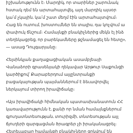
իշխանությունն է։ Մարդիկ, որ տարիներ շարունակ
հստակ դեմ են արտահայտվել, այդ մարդիկ այսօր
կա՛մ չկային, կա՛մ շատ մեղմ էին արտահայտվում։
Հաց են ուտում, խոստումներ են տալիս, դա կոչվում ա
փափուկ ճնշում։ Համայնքի բնակիչներից մեկն էլ ինձ
տեղեկացրեց, որ բարեկամները թշնամացել են հետը»,
— ասաց Դուլգարյանը։
Հելսինկյան քաղաքացիական ասամբլեայի
Վանաձորի գրասենյակի ղեկավար Արթուր Սաքունցի
կարծիքով՝ Քարաբերդում այլընտրանքի
բացակայության պայմաններում է ձեւավորվել
ներկայում տիրող իրավիճակը։
«Այս իրավիճակի հիմնական պատասխանատուն ՀՀ
կառավարությունն է, քանի որ նման համայնքներում
գյուղատնտեսության, տուրիզմի, տնտեսության այլ
ճյուղերի զարգացման ծրագրեր չի իրականացրել։
Հետեւաբար համայնքի բնակիչները զրկվում են