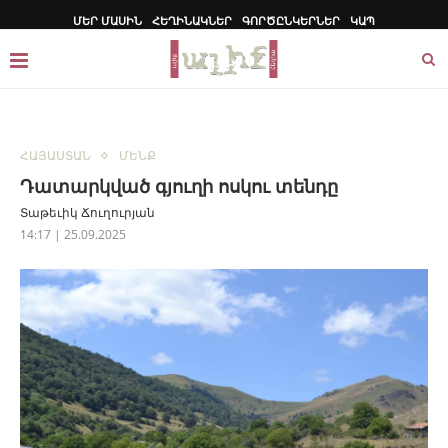
ՄԵՐ ՄԱՍԻՆ
ՀԵՂԻՆԱԿՆԵՐ
ԳՈՐԾԸՆԿԵՐՆԵՐ
ԿԱՊ
ՀԱՅԱՍՏԱՆ
ՄԵՆՔ
Դատարկված գյուղի ոսկու տենդը
Տաթեւիկ Ճուղուրյան
14:17 | 25.09.2025