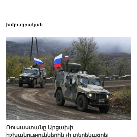
խմբագրական
Ռուսաստանը Արցախի
իշխանություններին չի տեղեկացրել