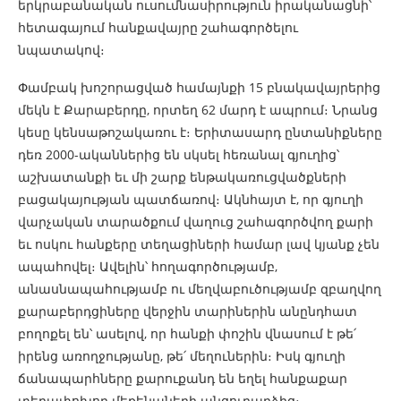
երկրաբանական ուսումնասիրություն իրականացնի՝
հետագայում հանքավայրը շահագործելու
նպատակով։
Փամբակ խոշորացված համայնքի 15 բնակավայրերից
մեկն է Քարաբերդը, որտեղ 62 մարդ է ապրում։ Նրանց
կեսը կենսաթոշակառու է։ Երիտասարդ ընտանիքները
դեռ 2000-ականներից են սկսել հեռանալ գյուղից՝
աշխատանքի եւ մի շարք ենթակառուցվածքների
բացակայության պատճառով։ Ակնհայտ է, որ գյուղի
վարչական տարածքում վաղուց շահագործվող քարի
եւ ոսկու հանքերը տեղացիների համար լավ կյանք չեն
ապահովել։ Ավելին՝ հողագործությամբ,
անասնապահությամբ ու մեղվաբուծությամբ զբաղվող
քարաբերդցիները վերջին տարիներին անընդհատ
բողոքել են՝ ասելով, որ հանքի փոշին վնասում է թե՛
իրենց առողջությանը, թե՛ մեղուներին։ Իսկ գյուղի
ճանապարհները քարուքանդ են եղել հանքաքար
տեղափոխող մեքենաների անցուդարձից։