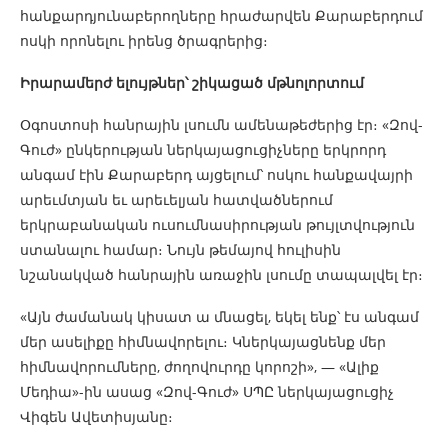
հանքարդյունաբերողները հրաժարվեն Քարաբերդում
ոսկի որոնելու իրենց ծրագրերից։
Իրարամերժ ելույթներ՝ շիկացած մթնոլորտում
Օգոստոսի հանրային լսումն ամենաթեժերից էր։ «Զով-
Գուժ» ընկերության ներկայացուցիչները երկրորդ
անգամ էին Քարաբերդ այցելում՝ ոսկու հանքավայրի
արեւմտյան եւ արեւելյան հատվածներում
երկրաբանական ուսումնասիրության թույլտվություն
ստանալու համար։ Նույն թեմայով հուլիսին
նշանակված հանրային առաջին լսումը տապալվել էր։
«Այն ժամանակ կիսատ ա մնացել, եկել ենք՝ էս անգամ
մեր ասելիքը հիմնավորելու։ Կներկայացնենք մեր
հիմնավորումները, ժողովուրդը կորոշի», — «Ալիք
Մեդիա»-ին ասաց «Զով-Գուժ» ՍՊԸ ներկայացուցիչ
Վիգեն Ավետիսյանը։