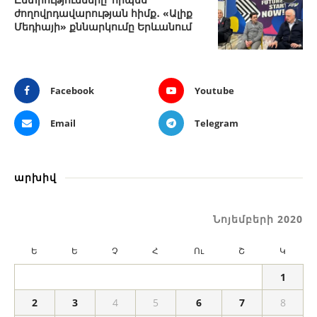
ժողովրդավարության հիմք․ «Ալիք
Մեդիայի» քննարկումը Երևանում
Facebook
Youtube
Email
Telegram
արխիվ
Նոյեմբերի 2020
Ե
Ե
Չ
Հ
Ու
Շ
Կ
1
2
3
4
5
6
7
8