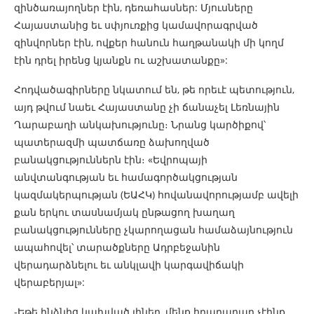
զինծառայողներ էին, դեռահասներ: Մյուսները
Հայաստանից եւ սփյուռքից կամավորագրված
զինվորներ էին, ովքեր հանուն հաղթանակի մի կողմ
էին դրել իրենց կյանքն ու աշխատանքը»:
Հոդվածագիրները նկատում են, թե որեւէ պետություն,
այդ թվում նաեւ Հայաստանը չի ճանաչել Լեռնային
Ղարաբաղի անկախությունը։ Նրանց կարծիքով՝
պատերազմի պատճառը ձախողված
բանակցություններն էին։ «Եվրոպայի
անվտանգության եւ համագործակցության
կազմակերպության (ԵԱՀԿ) հովանավորությամբ ավելի
քան երկու տասնամյակ ընթացող խաղաղ
բանակցությունները չկարողացան համաձայնություն
ապահովել՝ տարածքները Ադրբեջանին
վերադարձնելու եւ անկլավի կարգավիճակի
վերաբերյալ»:
-Եթե ինձնից կախված լիներ, մենք հրադադար չէինք