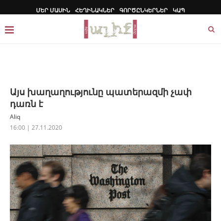
ՄԵՐ ՄԱՍԻՆ
ՀԵՂԻՆԱԿՆԵՐ
ԳՈՐԾԸՆԿԵՐՆԵՐ
ԿԱՊ
Այս խաղաղությունը պատերազմի չափ
դառն է
Aliq
16:00 | 27.11.2020