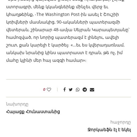
ստորագրի, մենք կկանգնեինք մինչեւ վերջ եւ
կհաղթեինք, -The Washington Post-ին ասել է Շուշիի
կռիվների մասնակից, 90-ականների պատերազմի
վետերան, շինարար 48-ամյա Սեյրան Կարապետյանը՝
համոզված, որ նորից պատերազմ է լինելու, ավելի
շուտ, քան կարելի է կարծել։ «…եւ ես կվերադառնամ,
անկախ նրանից կինս պատրաստ է դրան, թե ոչ, իմ
մահը կլինի մեր հայ ազգի համար»։
0
նախորդը
Հայացք Հունաստանից
հաջորդը
Ջորկաեֆն էլ է եկել