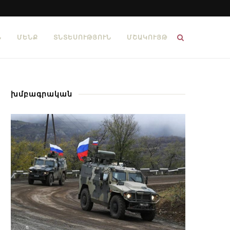
Ն
ՄԵՆՔ
ՏՆՏԵՍՈՒԹՅՈՒՆ
ՄՇԱԿՈՒՅԹ
խմբագրական