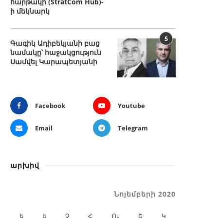
հարթակի (StratCom Hub)-
ի մեկնարկ
5
Գագիկ Ադիբեկյանի բաց
նամակը՝ հաջակցություն
Սամվել Կարապետյանի
Facebook
Youtube
Email
Telegram
արխիվ
Նոյեմբերի 2020
Ե
Ե
Չ
Հ
Ու
Շ
Կ