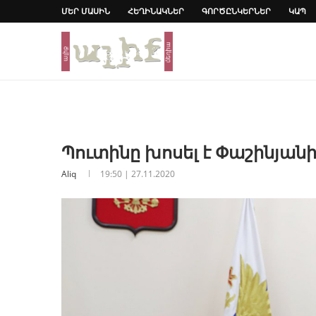
ՄԵՐ ՄԱՍԻՆ
ՀԵՂԻՆԱԿՆԵՐ
ԳՈՐԾԸՆԿԵՐՆԵՐ
ԿԱՊ
Պուտինը խոսել է Փաշինյանի 
Aliq
19:50 | 27.11.2020