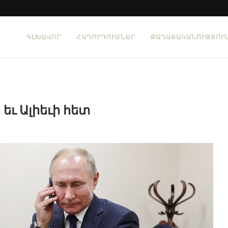
ԳԼԽԱՎՈՐ
ՀԱՂՈՐԴՈՒՄՆԵՐ
ՔԱՂԱՔԱԿԱՆՈՒԹՅՈՒ
եւ Ալիեւի հետ