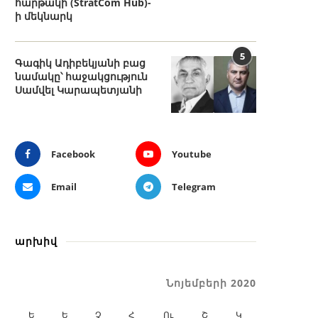
հարթակի (StratCom Hub)-
ի մեկնարկ
5
Գագիկ Ադիբեկյանի բաց
նամակը՝ հաջակցություն
Սամվել Կարապետյանի
Facebook
Youtube
Email
Telegram
արխիվ
Նոյեմբերի 2020
Ե
Ե
Չ
Հ
Ու
Շ
Կ