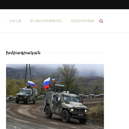
Ն
ՄԵՆՔ
ՏՆՏԵՍՈՒԹՅՈՒՆ
ՄՇԱԿՈՒՅԹ
խմբագրական