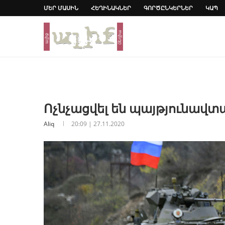
ՄԵՐ ՄԱՍԻՆ
ՀԵՂԻՆԱԿՆԵՐ
ԳՈՐԾԸՆԿԵՐՆԵՐ
ԿԱՊ
Ոչնչացվել են պայթյունավ
Aliq
20:09 | 27.11.2020