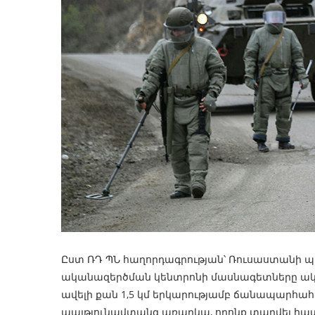
Ըստ ՌԴ ՊՆ հաղորդագրության՝ Ռուսաստանի
ականազերծման կենտրոնի մասնագետները ակ
ավելի քան 1,5 կմ երկարությամբ ճանապարհահա
պայթյունավտանգ առարկա, որոնք տարվել հատո