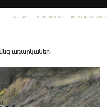
ԳԼԽԱՎՈՐ
ՀԱՂՈՐԴՈՒՄՆԵՐ
ՔԱՂԱՔԱԿԱՆՈՒԹՅՈՒ
տանգ առարկաներ