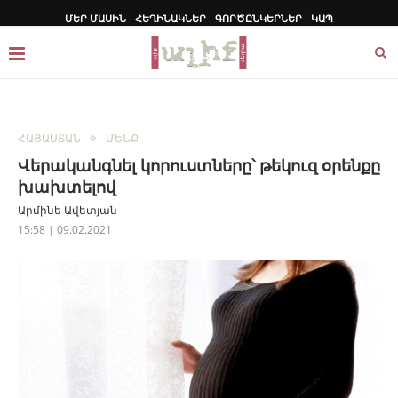
ՄԵՐ ՄԱՍԻՆ
ՀԵՂԻՆԱԿՆԵՐ
ԳՈՐԾԸՆԿԵՐՆԵՐ
ԿԱՊ
ՀԱՅԱՍՏԱՆ
ՄԵՆՔ
Վերականգնել կորուստները՝ թեկուզ օրենքը
խախտելով
Արմինե Ավետյան
15:58 | 09.02.2021