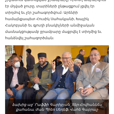
էր մղված ջուրը, տարիների ընթացքում լցվել էր
տիղմով եւ չէր շահագործվում։ Արենիի
համայնքապետ Հուսիկ Սահակյանի, Խաչիկ
Հակոբյանի եւ գյուղի բնակիչների անմիջական
մասնակցությամբ ջրամբարը մաքրվել է տիղմից եւ
հանձնվել շահագործման։
ձախից աջ՝ Րաֆֆի Գարիբյան, Տեր-Հովհաննես
քահանա, Ժան Պիեռ Սեդեֆ, Վահե Գաբրաշ