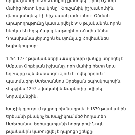
երկրաշարժի հետեւանքով քանդվել է, իսկ Աշոտի
մահից հետո նրա կինը` Շուշանիկ իշխանուհին,
վերականգնել է ի հիշատակ ամուսնու։ Օծման
արարողությունը կատարվել է 910 թվականին, որին
ներկա են եղել Հայոց Կաթողիկոս Հովհաննես
Դրասխանակերտցին եւ Սյունյաց Հովհաննես
Եպիսկոպոսը։
1254-1272 թվականներին Քարկոփի վանքը նորոգել է
Սմբատ Օրբելյան իշխանը, որի մահից հետո նրա
եղբայրը այն ժառանգություն է տվել որդուն`
պատմագիր Ստեփաննոս Օրբելյան եպիսկոպոսին։
Վերջինս 1297 թվականին Քարկոփը նվիրել է
Նորավանքին։
Խաչիկ գյուղում դպրոց հիմնադրվել է 1870 թվականին
Երեւանի բնակիչ եւ Խաչիկում մեծ հողատեր
Ստեփանոս Եղիազարյանի հորդորով: Նույն
թվականին կառուցվել է դպրոցի շենքը։