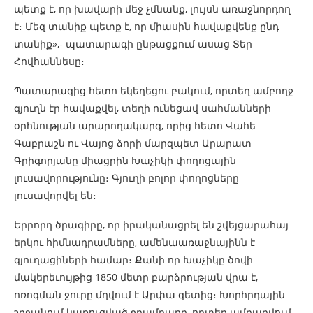
պետք է, որ խավարի մեջ չմնանք, լույսն առաջնորդող
է։ Մեզ տանիք պետք է, որ միասին հավաքվենք ընդ
տանիք»,- պատարագի ընթացքում ասաց Տեր
Հովհաննեսը։
Պատարագից հետո եկեղեցու բակում, որտեղ ամբողջ
գյուղն էր հավաքվել, տեղի ունեցավ սահմանների
օրհնության արարողակարգ, որից հետո Վահե
Գաբրաշն ու Վայոց ձորի մարզպետ Արարատ
Գրիգորյանը միացրին Խաչիկի փողոցային
լուսավորությունը։ Գյուղի բոլոր փողոցները
լուսավորվել են։
Երրորդ ծրագիրը, որ իրականացրել են շվեյցարահայ
երկու հիմնադրամները, ամենաառաջնայինն է
գյուղացիների համար։ Քանի որ Խաչիկը ծովի
մակերեւույթից 1850 մետր բարձրության վրա է,
ոռոգման ջուրը մղվում է Արփա գետից։ Խորհրդային
շրջանում կառուցված ջրամբարը, որտեղ ամբարվում