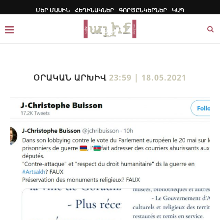
ՄԵՐ ՄԱՍԻՆ
ՀԵՂԻՆԱԿՆԵՐ
ԳՈՐԾԸՆԿԵՐՆԵՐ
ԿԱՊ
ՕՐԱԿԱՆ ԱՐԽԻՎ
23:59 | 18.05.2021