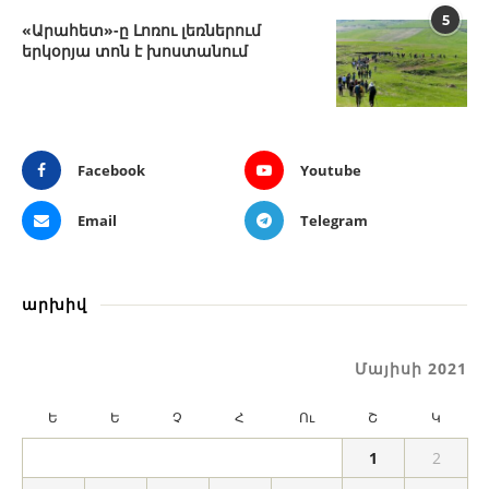
5
«Արահետ»-ը Լոռու լեռներում
երկօրյա տոն է խոստանում
Facebook
Youtube
Email
Telegram
արխիվ
Մայիսի 2021
Ե
Ե
Չ
Հ
Ու
Շ
Կ
1
2