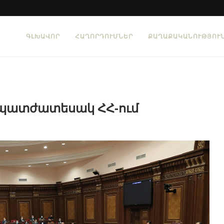
ԳԼԽԱՎՈՐ
ՀԱՂՈՐԴՈՒՄՆԵՐ
ՔԱՂԱՔԱԿԱՆՈՒԹՅՈՒ
» պատժատեսակ ՀՀ-ում