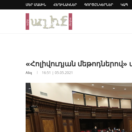
ՄԵՐ ՄԱՍԻՆ
ՀԵՂԻՆԱԿՆԵՐ
ԳՈՐԾԸՆԿԵՐՆԵՐ
ԿԱՊ
«Հոլիվուդյան մեթոդներով
Aliq
16:51 | 05.05.2021