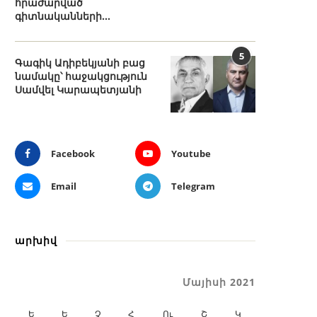
հրաժարված
գիտնականների...
5
Գագիկ Ադիբեկյանի բաց
նամակը՝ հաջակցություն
Սամվել Կարապետյանի
Facebook
Youtube
Email
Telegram
արխիվ
Մայիսի 2021
Ե
Ե
Չ
Հ
Ու
Շ
Կ