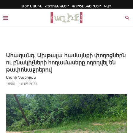
ՄԵՐ ՄԱՍԻՆ
ՀԵՂԻՆԱԿՆԵՐ
ԳՈՐԾԸՆԿԵՐՆԵՐ
ԿԱՊ
Ահազանգ. Ախթալա համայնքի փողոցներն
ու բնակիչների հողամասերը ողողվել են
թափոնաջրերով
Մարի Չաքրյան
18:00 | 10.05.2021