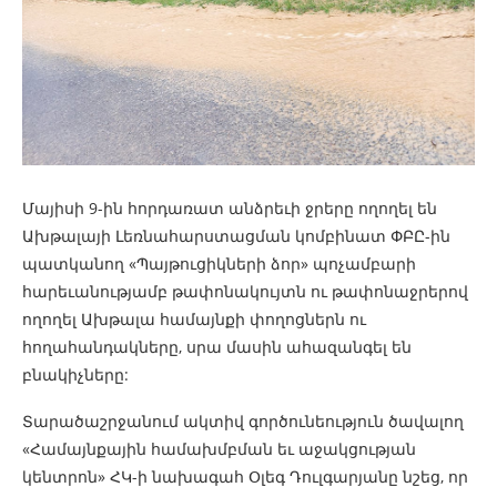
Մայիսի 9-ին հորդառատ անձրեւի ջրերը ողողել են
Ախթալայի Լեռնահարստացման կոմբինատ ՓԲԸ-ին
պատկանող «Պայթուցիկների ձոր» պոչամբարի
հարեւանությամբ թափոնակույտն ու թափոնաջրերով
ողողել Ախթալա համայնքի փողոցներն ու
հողահանդակները, սրա մասին ահազանգել են
բնակիչները:
Տարածաշրջանում ակտիվ գործունեություն ծավալող
«Համայնքային համախմբման եւ աջակցության
կենտրոն» ՀԿ-ի նախագահ Օլեգ Դուլգարյանը նշեց, որ