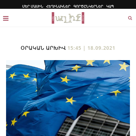
ՄԵՐ ՄԱՍԻՆ
ՀԵՂԻՆԱԿՆԵՐ
ԳՈՐԾԸՆԿԵՐՆԵՐ
ԿԱՊ
ՕՐԱԿԱՆ ԱՐԽԻՎ
15:45 | 18.09.2021