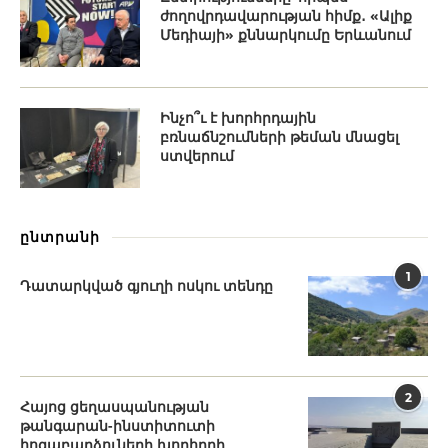
ժողովրդավարության հիմք․ «Ալիք
Մեդիայի» քննարկումը Երևանում
Ինչո՞ւ է խորհրդային
բռնաճնշումների թեման մնացել
ստվերում
ընտրանի
1
Դատարկված գյուղի ոսկու տենդը
2
Հայոց ցեղասպանության
թանգարան-ինստիտուտի
հոգաբարձուների խորհրդի