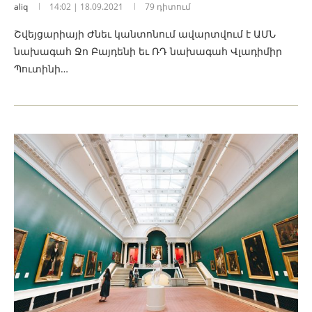
aliq
14:02 | 18.09.2021
79 դիտում
Շվեյցարիայի Ժնեւ կանտոնում ավարտվում է ԱՄՆ
նախագահ Ջո Բայդենի եւ ՌԴ նախագահ Վլադիմիր
Պուտինի…