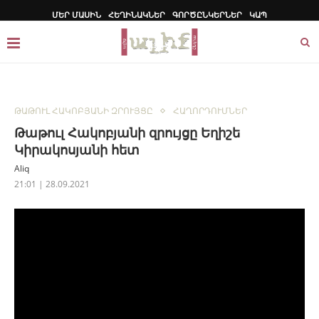
ՄԵՐ ՄԱՍԻՆ
ՀԵՂԻՆԱԿՆԵՐ
ԳՈՐԾԸՆԿԵՐՆԵՐ
ԿԱՊ
ԹԱԹՈՒԼ ՀԱԿՈԲՅԱՆԻ ԶՐՈՒՅՑԸ
ՀԱՂՈՐԴՈՒՄՆԵՐ
Թաթուլ Հակոբյանի զրույցը Եղիշե
Կիրակոսյանի հետ
Aliq
21:01 | 28.09.2021