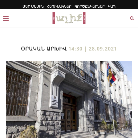
ՄԵՐ ՄԱՍԻՆ
ՀԵՂԻՆԱԿՆԵՐ
ԳՈՐԾԸՆԿԵՐՆԵՐ
ԿԱՊ
ՕՐԱԿԱՆ ԱՐԽԻՎ
14:30 | 28.09.2021