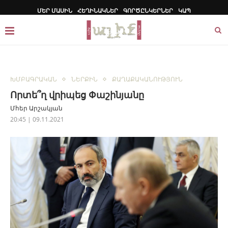
ՄԵՐ ՄԱՍԻՆ
ՀԵՂԻՆԱԿՆԵՐ
ԳՈՐԾԸՆԿԵՐՆԵՐ
ԿԱՊ
ԽՄԲԱԳՐԱԿԱՆ
ՆԵՐՔԻՆ
ՔԱՂԱՔԱԿԱՆՈՒԹՅՈՒՆ
Որտե՞ղ վրիպեց Փաշինյանը
Մհեր Արշակյան
20:45 | 09.11.2021