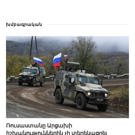
խմբագրական
Ռուսաստանը Արցախի
իշխանություններին չի տեղեկացրել