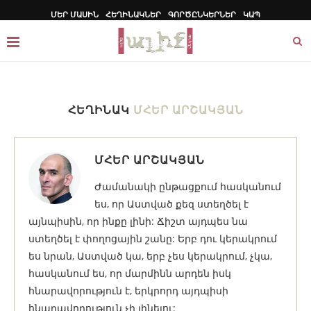
ՄԵՐ ՄԱՍԻՆ
ՀԵՂԻՆԱԿՆԵՐ
ԳՈՐԾԸՆԿԵՐՆԵՐ
ԿԱՊ
ՀԵՂԻՆԱԿ
ՄՀԵՐ ԱՐՇԱԿՅԱՆ
ՄՀԵՐ ԱՐՇԱԿՅԱՆ
Ժամանակի ընթացքում հասկանում
ես, որ Աստված քեզ ստեղծել է
այնպիսին, որ ինքը լինի: Ճիշտ այդպես նա
ստեղծել է փողոցային շանը: Երբ դու կերակրում
ես նրան, Աստված կա, երբ չես կերակրում, չկա,
հասկանում ես, որ մարմինն արդեն իսկ
հնարավորություն է, երկրորդ այդպիսի
հնարավորություն չի լինելու: