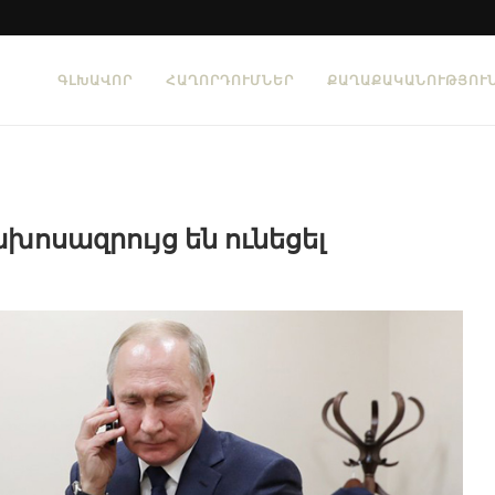
ԳԼԽԱՎՈՐ
ՀԱՂՈՐԴՈՒՄՆԵՐ
ՔԱՂԱՔԱԿԱՆՈՒԹՅՈՒ
խոսազրույց են ունեցել