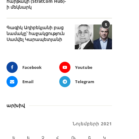
հարթակի (StratCom Hub)-
ի մեկնարկ
5
Գագիկ Ադիբեկյանի բաց
նամակը՝ հաջակցություն
Սամվել Կարապետյանի
Facebook
Youtube
Email
Telegram
արխիվ
Նոյեմբերի 2021
Ե
Ե
Չ
Հ
Ու
Շ
Կ