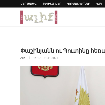
ՄԵՐ ՄԱՍԻՆ
ՀԵՂԻՆԱԿՆԵՐ
ԳՈՐԾԸՆԿԵՐՆԵՐ
ԿԱՊ
Փաշինյանն ու Պուտինը հեռա
Aliq
15:19 | 21.11.2021