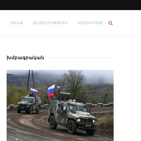
Ն
ՄԵՆՔ
ՏՆՏԵՍՈՒԹՅՈՒՆ
ՄՇԱԿՈՒՅԹ
խմբագրական