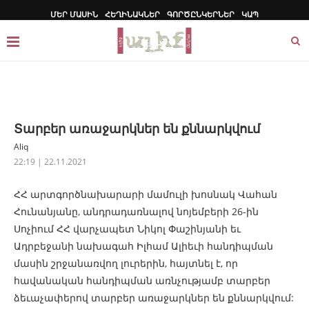
ՄԵՐ ՄԱՍԻՆ
ՀԵՂԻՆԱԿՆԵՐ
ԳՈՐԾԸՆԿԵՐՆԵՐ
ԿԱՊ
Տարբեր առաջարկներ են քննարկվում
Aliq
22:19 | 22.11.2021
ՀՀ արտգործնախարարի մամուլի խոսնակ Վահան
Հունանյանը, անդրադառնալով նոյեմբերի 26-ին
Սոչիում ՀՀ վարչապետ Նիկոլ Փաշինյանի եւ
Ադրբեջանի նախագահ Իլհամ Ալիեւի հանդիպման
մասին շրջանառվող լուրերին, հայտնել է, որ
հավանական հանդիպման առնչությամբ տարբեր
ձեւաչափերով տարբեր առաջարկներ են քննարկվում: