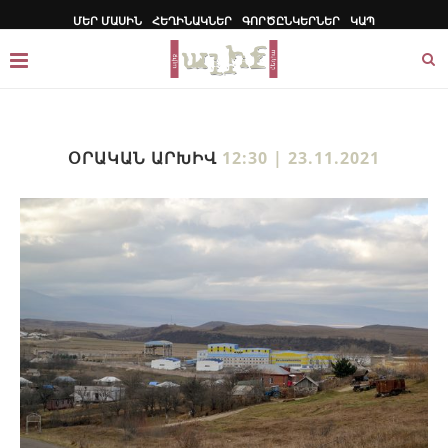
ՄԵՐ ՄԱՍԻՆ
ՀԵՂԻՆԱԿՆԵՐ
ԳՈՐԾԸՆԿԵՐՆԵՐ
ԿԱՊ
ՕՐԱԿԱՆ ԱՐԽԻՎ
12:30 | 23.11.2021