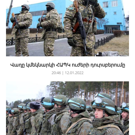
Վաղը կմեկնարկի ՀԱՊԿ ուժերի դուրսբերումը
20:46 | 12.01.2022