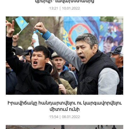
կբերվի Ղազախստանից
13:21 | 10.01.2022
Իրավիճակը հանդարտվելու ու կարգավորվելու
միտում ունի
15:54 | 08.01.2022