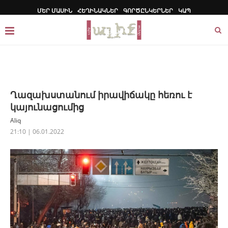
ՄԵՐ ՄԱՍԻՆ
ՀԵՂԻՆԱԿՆԵՐ
ԳՈՐԾԸՆԿԵՐՆԵՐ
ԿԱՊ
Ղազախստանում իրավիճակը հեռու է
կայունացումից
Aliq
21:10 | 06.01.2022