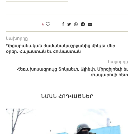
0
նախորդը
Դիցաբանական ժամանակաշրջանից մինչեւ մեր
օրեր․ Հայաստան եւ Հունաստան
հաջորդը
Հեռախոսազրույց Տոկաեւի, Ալիեւի, Միրզիյոեւի եւ
Ժապարովի հետ
ՆՄԱՆ ՀՈԴՎԱԾՆԵՐ