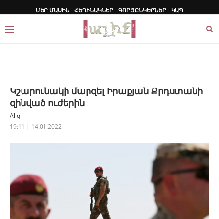
ՄԵՐ ՄԱՍԻՆ
ՀԵՂԻՆԱԿՆԵՐ
ԳՈՐԾԸՆԿԵՐՆԵՐ
ԿԱՊ
Կշարունակի մարզել Իրաքյան Քրդստանի
զինված ուժերին
Aliq
19:11 | 14.01.2022