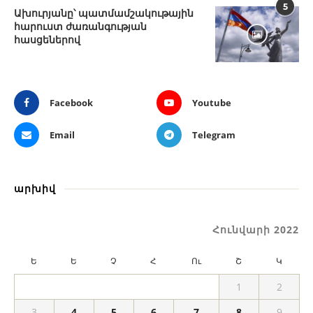
5
Ախուրյանը՝ պատմամշակութային
հարուստ ժառանգության
հասցեներով
Facebook
Youtube
Email
Telegram
արխիվ
Հունվարի 2022
Ե
Ե
Չ
Հ
Ու
Շ
Կ
1
2
3
4
5
6
7
8
9