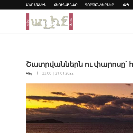
ՄԵՐ ՄԱՍԻՆ
ՀԵՂԻՆԱԿՆԵՐ
ԳՈՐԾԸՆԿԵՐՆԵՐ
ԿԱՊ
Շատրվաններն ու փարոսը՝ 
Aliq
23:00 | 21.01.2022