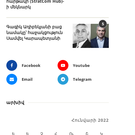
հարթակի (StratCom Hub)-
ի մեկնարկ
5
Գագիկ Ադիբեկյանի բաց
նամակը՝ հաջակցություն
Սամվել Կարապետյանի
Facebook
Youtube
Email
Telegram
արխիվ
Հունվարի 2022
Ե
Ե
Չ
Հ
Ու
Շ
Կ