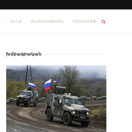
Ն
ՄԵՆՔ
ՏՆՏԵՍՈՒԹՅՈՒՆ
ՄՇԱԿՈՒՅԹ
խմբագրական