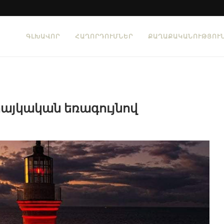
ԳԼԽԱՎՈՐ
ՀԱՂՈՐԴՈՒՄՆԵՐ
ՔԱՂԱՔԱԿԱՆՈՒԹՅՈՒ
հայկական եռագույնով