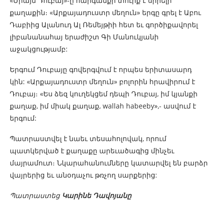
«Միայն Դուբայ»-ը հարգանքի տուրք է սիրելի
քաղաքին։ «Արքայադուստր մեղուն» երգը գրել է Աբու
Դաբիից Ալանուդ Ալ Ռեմեյթիի հետ եւ գործիքավորել
լիբանանահայ երաժիշտ Գի Մանուկյանի
աջակցությամբ:
Երգում Դուբայը գովերգվում է որպես երիտասարդ
կին: «Արքայադուստր մեղուն» բոլորին հրավիրում է
Դուբայ։ «Ես ձեզ կուղեկցեմ դեպի Դուբայ, իմ կյանքի
քաղաք, իմ միակ քաղաք, wallah habeeby»,- ասվում է
երգում:
Պատրաստվել է նաեւ տեսահոլովակ, որում
պատկերված է քաղաքը արեւածագից մինչեւ
մայրամուտ։ Նկարահանումները կատարվել են բարձր
վայրերից եւ անօդաչու թռչող սարքերից:
Պատրաստեց
Կարինե Դավոյանը