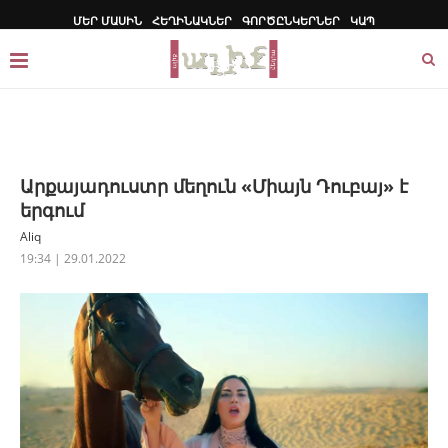
ՄԵՐ ՄԱՍԻՆ
ՀԵՂԻՆԱԿՆԵՐ
ԳՈՐԾԸՆԿԵՐՆԵՐ
ԿԱՊ
Արքայադուստր մեղուն «Միայն Դուբայ» է
երգում
Aliq
19:34 | 29.01.2022