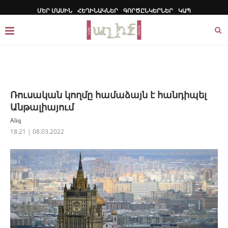
ՄԵՐ ՄԱՍԻՆ
ՀԵՂԻՆԱԿՆԵՐ
ԳՈՐԾԸՆԿԵՐՆԵՐ
ԿԱՊ
Ռուսական կողմը համաձայն է հանդիպել
Անթալիայում
Aliq
18:21 | 08.03.2022