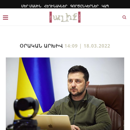
ՄԵՐ ՄԱՍԻՆ
ՀԵՂԻՆԱԿՆԵՐ
ԳՈՐԾԸՆԿԵՐՆԵՐ
ԿԱՊ
ՕՐԱԿԱՆ ԱՐԽԻՎ
14:09 | 18.03.2022