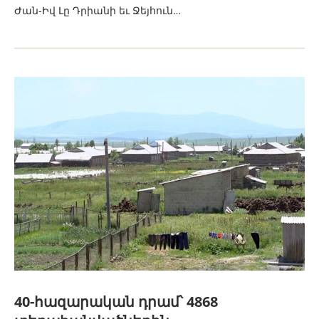
Ժան-Իվ Լը Դրիանի եւ Ջեյհուն…
40-հազարական դրամ՝ 4868