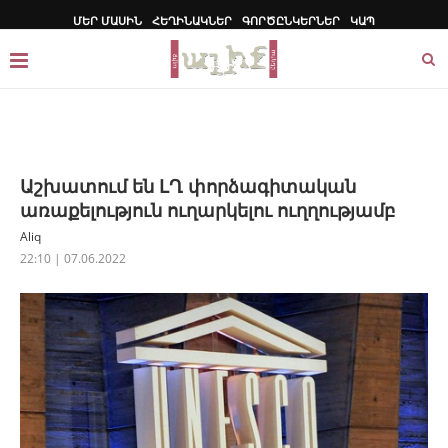
ՄԵՐ ՄԱՍԻՆ
ՀԵՂԻՆԱԿՆԵՐ
ԳՈՐԾԸՆԿԵՐՆԵՐ
ԿԱՊ
Աշխատում են ԼՂ փորձագիտական
առաքելություն ուղարկելու ուղղությամբ
Aliq
22:10 | 07.06.2022