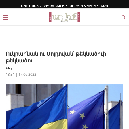
ՄԵՐ ՄԱՍԻՆ
ՀԵՂԻՆԱԿՆԵՐ
ԳՈՐԾԸՆԿԵՐՆԵՐ
ԿԱՊ
Ուկրաինան ու Մոլդովան՝ թեկնածուի
թեկնածու
Aliq
18:31 | 17.06.2022