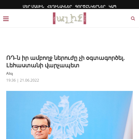
ՄԵՐ ՄԱՍԻՆ
ՀԵՂԻՆԱԿՆԵՐ
ԳՈՐԾԸՆԿԵՐՆԵՐ
ԿԱՊ
ՌԴ-ն իր ամբողջ ներուժը չի օգտագործել.
Լեհաստանի վարչապետ
Aliq
19:36 | 21.06.2022