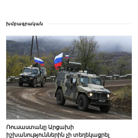
խմբագրական
Ռուսաստանը Արցախի
իշխանություններին չի տեղեկացրել